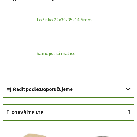
Ložisko 22x30/35x14,5mm
Samojisticí matice
Ř
Řadit podle:
Doporučujeme
a
z
e
OTEVŘÍT FILTR
n
í
V
p