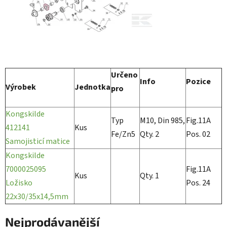
Určeno
Info
Pozice
Výrobek
Jednotka
pro
Kongskilde
Typ
M10, Din 985,
Fig.11A
412141
Kus
Fe/Zn5
Qty. 2
Pos. 02
Samojisticí matice
Kongskilde
7000025095
Fig.11A
Kus
Qty. 1
Ložisko
Pos. 24
22x30/35x14,5mm
Nejprodávanější