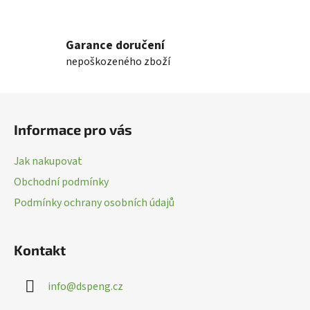
O
v
l
Garance doručení
á
nepoškozeného zboží
d
a
c
Z
í
á
p
Informace pro vás
p
r
a
v
Jak nakupovat
k
t
Obchodní podmínky
y
í
v
Podmínky ochrany osobních údajů
ý
p
i
Kontakt
s
u
info
@
dspeng.cz