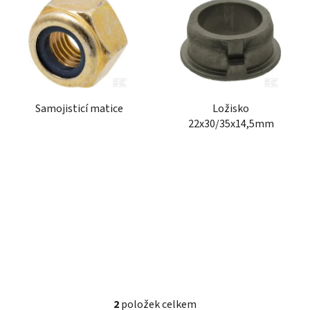
ý
r
p
o
i
d
s
u
p
k
r
t
Samojisticí matice
Ložisko
o
ů
22x30/35x14,5mm
d
u
k
t
ů
2
položek celkem