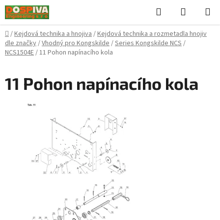
Přejít
Hledat
NÁKUPN
na
KOŠÍK
obsah
Domů
/
Kejdová technika a hnojiva
/
Kejdová technika a rozmetadla hnojiv
dle značky
/
Vhodný pro Kongskilde
/
Series Kongskilde NCS
/
NCS1504E
/
11 Pohon napínacího kola
11 Pohon napínacího kola