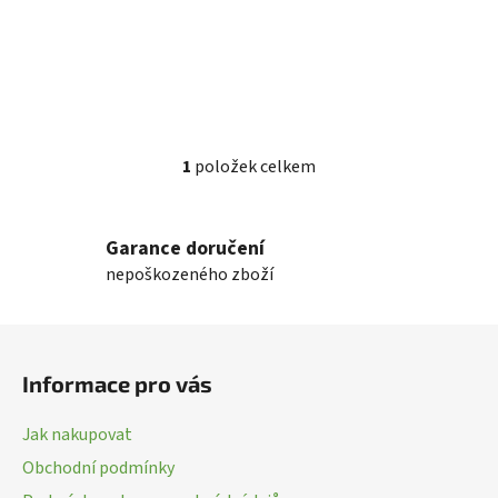
ů
1
položek celkem
O
v
l
Garance doručení
á
nepoškozeného zboží
d
a
c
Z
í
á
p
Informace pro vás
p
r
a
v
Jak nakupovat
k
t
Obchodní podmínky
y
í
v