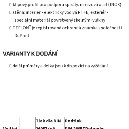
klipový profil pro podporu spirály: nerezová ocel (INOX)
stěna: interiér - elektricky vodivá PTFE, exteriér -
speciální materiál povrstvený skelnými vlákny
®
TEFLON
je registrovaná ochranná známka společnosti
DuPont.
VARIANTY K DODÁNÍ
další průměry a délky jsou k dispozici na vyžádání
Tlak dle DIN
Podtlak
Vnitřní
26057 (při
DIN 26057
Poloměr