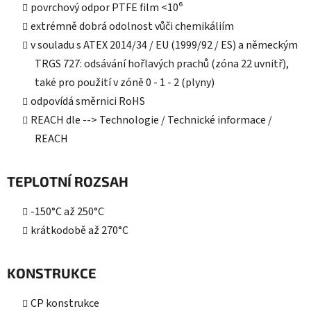
povrchový odpor PTFE film <10⁶
extrémně dobrá odolnost vůči chemikáliím
v souladu s ATEX 2014/34 / EU (1999/92 / ES) a německým
TRGS 727: odsávání hořlavých prachů (zóna 22 uvnitř),
také pro použití v zóně 0 - 1 - 2 (plyny)
odpovídá směrnici RoHS
REACH dle --> Technologie / Technické informace /
REACH
TEPLOTNÍ ROZSAH
-150°C až 250°C
krátkodobě až 270°C
KONSTRUKCE
CP konstrukce