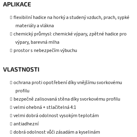
APLIKACE
flexibilní hadice na horký a studený vzduch, prach, sypké
materiály a vlákna
chemický průmysl: chemické výpary, zpětné hadice pro
výpary, barevná mlha
prostor s nebezpečím výbuchu
VLASTNOSTI
ochrana proti opotřebení díky vnějšímu svorkovému
profilu
bezpečně zalisovaná stěna díky svorkovému profilu
velmi ohebná + stlačitelná 4:1
velmi dobrá odolnost vysokým teplotám
antiadhezní
dobrá odolnost vůči zásadám a kyselinám