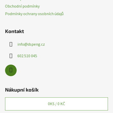
t
Obchodní podmínky
í
Podmínky ochrany osobních údajů
Kontakt
info
@
dspeng.cz
602 510 045
Nákupní košík
0
KS /
0 KČ