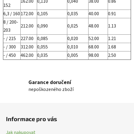
162.00
0,110
0,040
38.00
0.86
152
6,3 / 160
172.00
0,105
0,035
40.00
0.91
8 / 200-
212.00
0,090
0,025
48.00
1.13
203
- / 215
227.00
0,085
0,020
52.00
1.21
- / 300
312.00
0,055
0,010
68.00
1.68
- / 450
462.00
0,035
0,005
98.00
2.50
Garance doručení
nepoškozeného zboží
Z
á
Informace pro vás
p
a
Jak nakupovat