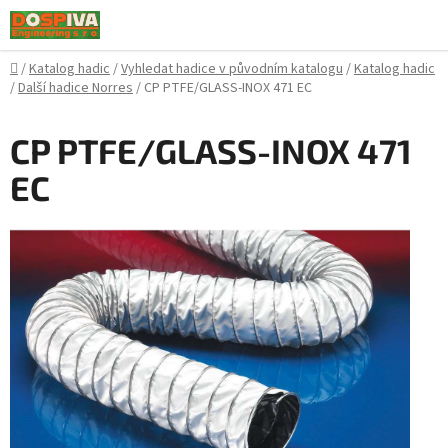
Přejít
na
obsah
Domů
/
Katalog hadic
/
Vyhledat hadice v původním katalogu
/
Katalog hadic
/
Další hadice Norres
/
CP PTFE/GLASS-INOX 471 EC
CP PTFE/GLASS-INOX 471
EC