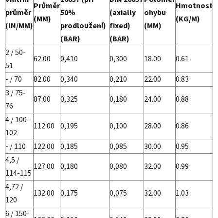
Průměr
Hmotnost
průměr
50%
(axially
ohybu
(MM)
(KG/M)
(IN/MM)
prodloužení)
fixed)
(MM)
(BAR)
(BAR)
2 / 50-
62.00
0,410
0,300
18.00
0.61
51
- / 70
82.00
0,340
0,210
22.00
0.83
3 / 75-
87.00
0,325
0,180
24.00
0.88
76
4 / 100-
112.00
0,195
0,100
28.00
0.86
102
- / 110
122.00
0,185
0,085
30.00
0.95
4,5 /
127.00
0,180
0,080
32.00
0.99
114-115
4,72 /
132.00
0,175
0,075
32.00
1.03
120
6 / 150-