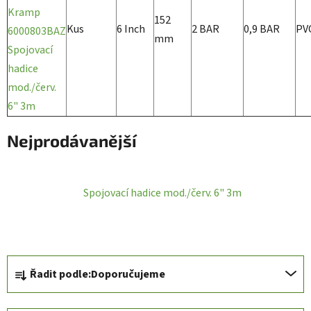
Kramp
152
Kus
6 Inch
2 BAR
0,9 BAR
PV
6000803BAZ
mm
Spojovací
hadice
mod./červ.
6" 3m
Nejprodávanější
Spojovací hadice mod./červ. 6" 3m
Ř
Řadit podle:
Doporučujeme
a
z