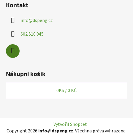
i
Kontakt
s
u
info
@
dspeng.cz
602 510 045
Nákupní košík
0
KS /
0 KČ
Vytvořil Shoptet
Copyright 2026
info@dspeng.cz
. Všechna práva vyhrazena.