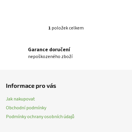
1
položek celkem
O
v
l
Garance doručení
á
nepoškozeného zboží
d
a
c
Z
í
á
p
Informace pro vás
p
r
a
v
Jak nakupovat
k
t
Obchodní podmínky
y
í
v
Podmínky ochrany osobních údajů
ý
p