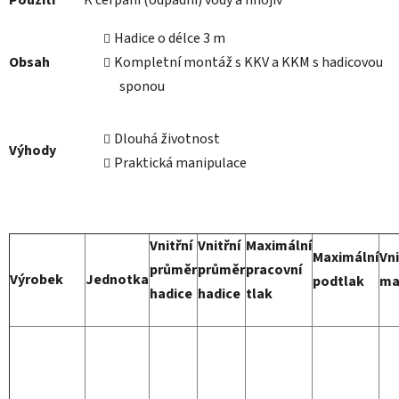
Hadice o délce 3 m
Obsah
Kompletní montáž s KKV a KKM s hadicovou
sponou
Dlouhá životnost
Výhody
Praktická manipulace
Vnitřní
Vnitřní
Maximální
Maximální
Vni
průměr
průměr
pracovní
Výrobek
Jednotka
podtlak
ma
hadice
hadice
tlak