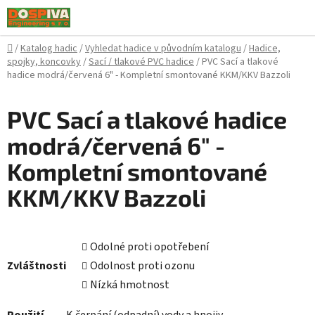
Přejít
na
obsah
Domů
/
Katalog hadic
/
Vyhledat hadice v původním katalogu
/
Hadice,
spojky, koncovky
/
Sací / tlakové PVC hadice
/
PVC Sací a tlakové
hadice modrá/červená 6" - Kompletní smontované KKM/KKV Bazzoli
PVC Sací a tlakové hadice
modrá/červená 6" -
Kompletní smontované
KKM/KKV Bazzoli
Odolné proti opotřebení
Zvláštnosti
Odolnost proti ozonu
Nízká hmotnost
Použití
K čerpání (odpadní) vody a hnojiv