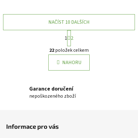
NAČÍST 10 DALŠÍCH
S
1
2
t
r
O
22
položek celkem
á
v
n
l
k
NAHORU
á
o
d
v
a
á
n
c
Garance doručení
í
í
nepoškozeného zboží
p
r
Z
v
k
á
Informace pro vás
y
p
v
a