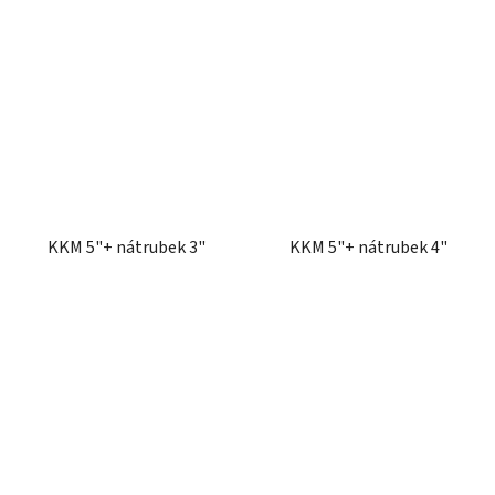
KKM 5"+ nátrubek 3"
KKM 5"+ nátrubek 4"