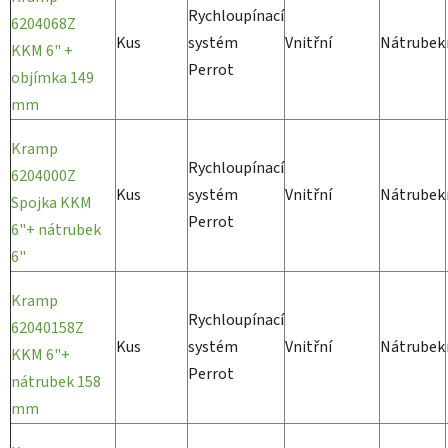
Rychloupínací
6204068Z
Kus
systém
Vnitřní
Nátrubek
KKM 6" +
Perrot
objímka 149
mm
Kramp
Rychloupínací
6204000Z
Kus
systém
Vnitřní
Nátrubek
Spojka KKM
Perrot
6"+ nátrubek
6"
Kramp
Rychloupínací
62040158Z
Kus
systém
Vnitřní
Nátrubek
KKM 6"+
Perrot
nátrubek 158
mm