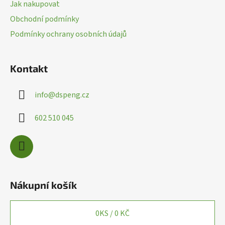
ý
Jak nakupovat
t
p
Obchodní podmínky
í
i
Podmínky ochrany osobních údajů
s
u
Kontakt
info
@
dspeng.cz
602 510 045
Nákupní košík
0
KS /
0 KČ