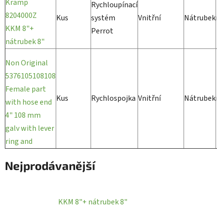
Kramp
Rychloupínací
8204000Z
Kus
systém
Vnitřní
Nátrubek
KKM 8"+
Perrot
nátrubek 8"
Non Original
5376105108108
Female part
Kus
Rychlospojka
Vnitřní
Nátrubek
with hose end
4" 108 mm
galv with lever
ring and
Nejprodávanější
KKM 8"+ nátrubek 8"