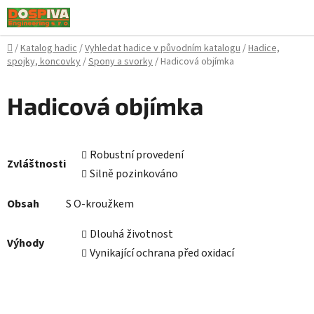
Přejít
na
obsah
Domů
/
Katalog hadic
/
Vyhledat hadice v původním katalogu
/
Hadice,
spojky, koncovky
/
Spony a svorky
/
Hadicová objímka
Hadicová objímka
Robustní provedení
Zvláštnosti
Silně pozinkováno
Obsah
S O-kroužkem
Dlouhá životnost
Výhody
Vynikající ochrana před oxidací