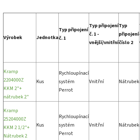
Typ připojení
Typ
Typ připojení
č. 1 -
připojení
Výrobek
Jednotka
č. 1
vnější/vnitřní
číslo 2
Kramp
Rychloupínací
2204000Z
Kus
systém
Vnitřní
Nátrubek
KKM 2"+
Perrot
nátrubek 2"
Kramp
Rychloupínací
25204000Z
Kus
systém
Vnitřní
Nátrubek
KKM 2 1/2"+
Perrot
Nátrubek 2