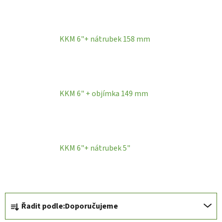
KKM 6"+ nátrubek 158 mm
KKM 6" + objímka 149 mm
KKM 6"+ nátrubek 5"
Ř
Řadit podle:
Doporučujeme
a