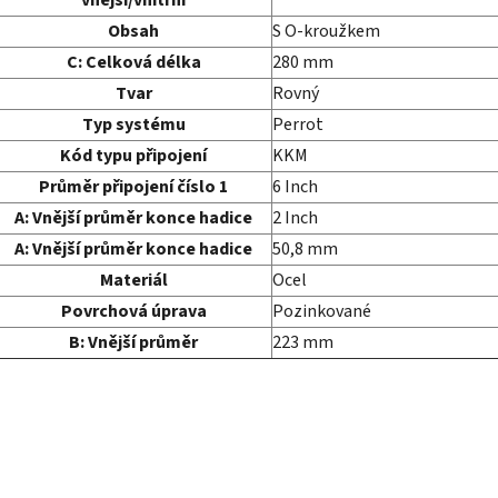
vnější/vnitřní
Obsah
S O-kroužkem
C:
Celková délka
280
mm
Tvar
Rovný
Typ systému
Perrot
Kód typu připojení
KKM
Průměr připojení číslo 1
6
Inch
A:
Vnější průměr konce hadice
2
Inch
A:
Vnější průměr konce hadice
50,8
mm
Materiál
Ocel
Povrchová úprava
Pozinkované
B:
Vnější průměr
223
mm