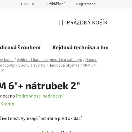
CZK
Přihlášení
Registrace
PRÁZDNÝ KOŠÍK
NÁKUPNÍ
KOŠÍK
dicová šroubení
Kejdová technika a hnojiva
og hadic
/
Vyhledat hadice v původním katalogu
/
Hadice,
koncovky
/
Spony a svorky
/
Hadicová objímka
/
KKM 6"+
 2"
 6"+ nátrubek 2"
né
noceno
Podrobnosti hodnocení
ení
:
Kramp
tu
životnost.
Vynikající ochrana před oxidací