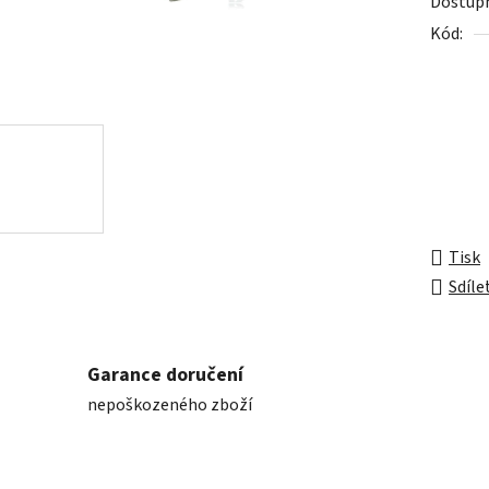
Dostup
z
Kód:
5
hvězdič
Tisk
Sdíle
Garance doručení
nepoškozeného zboží