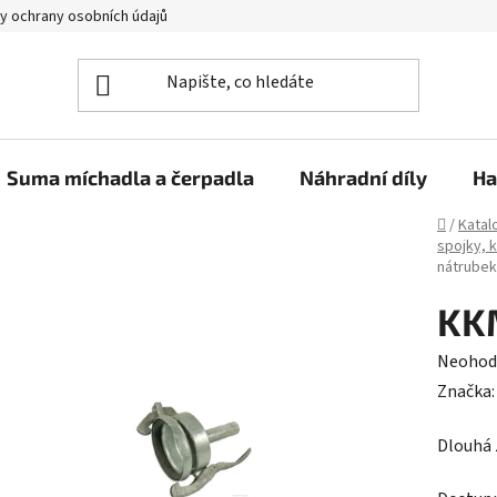
y ochrany osobních údajů
Suma míchadla a čerpadla
Náhradní díly
Ha
Domů
/
Katal
spojky, 
nátrubek
KKM
Průměr
Neohod
hodnoc
Značka
produk
Dlouhá 
je
0,0