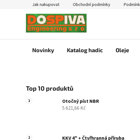
Přejít
Jak nakupovat
Obchodní podmínky
Podmínk
na
obsah
Novinky
Katalog hadic
Oleje
P
Top 10 produktů
o
s
Otočný píst NBR
t
5 621,66 Kč
r
a
n
n
KKV 4" + Čtyřhranná příruba