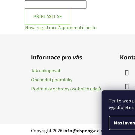
PŘIHLÁSIT SE
Nová registrace
Zapomenuté heslo
Z
á
Informace pro vás
Kont
p
a
Jak nakupovat
t
Obchodní podmínky
í
Podmínky ochrany osobních údajů
Tento web p
vyjadřujete s
Nastaven
Copyright 2026
info@dspeng.cz
. Všechna práva v