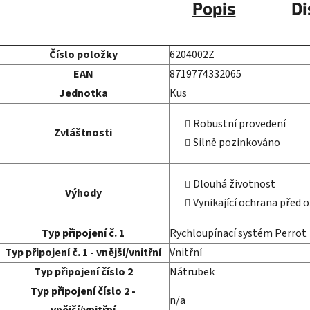
Popis
Di
Číslo položky
6204002Z
EAN
8719774332065
Jednotka
Kus
Robustní provedení
Zvláštnosti
Silně pozinkováno
Dlouhá životnost
Výhody
Vynikající ochrana před o
Typ připojení č. 1
Rychloupínací systém Perrot
Typ připojení č. 1 - vnější/vnitřní
Vnitřní
Typ připojení číslo 2
Nátrubek
Typ připojení číslo 2 -
n/a