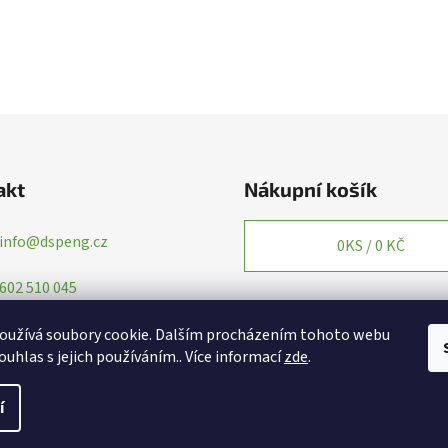
akt
Nákupní košík
info
@
dspeng.cz
0
KS /
0 KČ
602 510 045
oužívá soubory cookie. Dalším procházením tohoto webu
ouhlas s jejich používáním.. Více informací
zde
.
í
yhrazena.