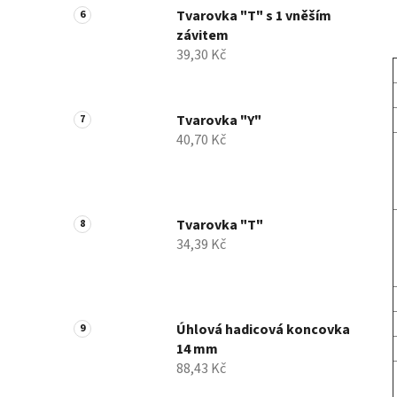
Tvarovka "T" s 1 vněším
závitem
39,30 Kč
Tvarovka "Y"
40,70 Kč
Tvarovka "T"
34,39 Kč
Úhlová hadicová koncovka
14 mm
88,43 Kč