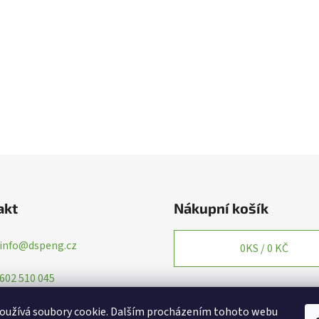
akt
Nákupní košík
info
@
dspeng.cz
0
KS /
0 KČ
602 510 045
oužívá soubory cookie. Dalším procházením tohoto webu