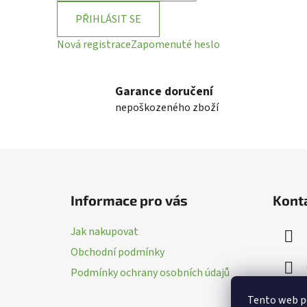
PŘIHLÁSIT SE
Nová registrace
Zapomenuté heslo
Garance doručení
nepoškozeného zboží
Z
á
Informace pro vás
Kont
p
a
Jak nakupovat
t
Obchodní podmínky
í
Podmínky ochrany osobních údajů
Tento web p