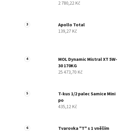
2 780,22 Kč
p
a
n
Apollo Total
e
139,27 Kč
l
MOL Dynamic Mistral XT 5W-
30 170KG
25 473,70 Kč
T-kus 1/2 palec Samice Mini
po
435,12 Kč
Tvarovka "T" s 1 vněším