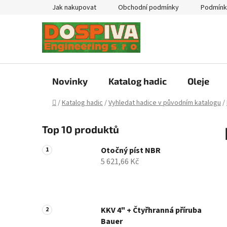
Přejít
Jak nakupovat
Obchodní podmínky
Podmínk
na
obsah
Novinky
Katalog hadic
Oleje
Domů
/
Katalog hadic
/
Vyhledat hadice v původním katalogu
/
P
Top 10 produktů
o
s
Otočný píst NBR
t
5 621,66 Kč
r
a
n
n
KKV 4" + Čtyřhranná příruba
Bauer
í