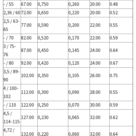
- / 55
67.00
0,750
0,260
20.00
0.48
2,36 / 60
72.00
0,650
0,220
20.00
0.52
2,5 / 63-
77.00
0,590
0,200
22.00
0.55
65
- / 70
82.00
0,520
0,170
22.00
0.59
3 / 75-
87.00
0,450
0,145
24.00
0.64
76
- / 80
92.00
0,420
0,120
24.00
0.67
3,5 / 89-
102.00
0,350
0,105
26.00
0.75
90
4 / 100-
112.00
0,300
0,090
28.00
0.55
102
- / 110
122.00
0,250
0,070
30.00
0.59
4,5 /
127.00
0,230
0,065
32.00
0.62
114-115
4,72 /
132.00
0,220
0,060
32.00
0.64