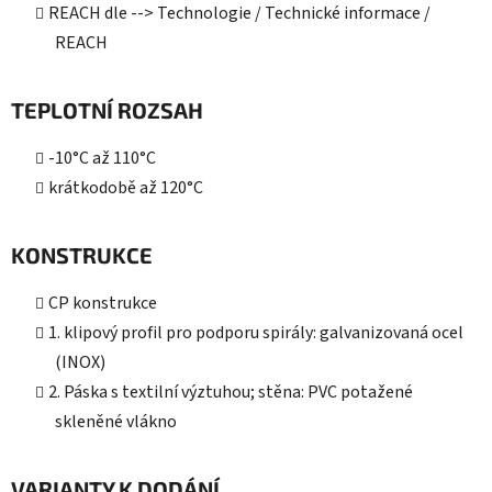
REACH dle --> Technologie / Technické informace /
REACH
TEPLOTNÍ ROZSAH
-10°C až 110°C
krátkodobě až 120°C
KONSTRUKCE
CP konstrukce
1. klipový profil pro podporu spirály: galvanizovaná ocel
(INOX)
2. Páska s textilní výztuhou; stěna: PVC potažené
skleněné vlákno
VARIANTY K DODÁNÍ