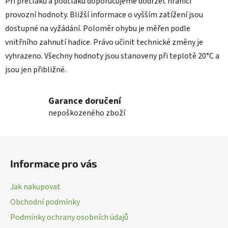
Při přetlaku a podtlaku doporučujeme dodržet hranici
provozní hodnoty. Bližší informace o vyšším zatížení jsou
dostupné na vyžádání. Poloměr ohybu je měřen podle
vnitřního zahnutí hadice. Právo učinit technické změny je
vyhrazeno. Všechny hodnoty jsou stanoveny při teplotě 20°C a
jsou jen přibližné.
Garance doručení
nepoškozeného zboží
Z
á
Informace pro vás
p
a
Jak nakupovat
t
Obchodní podmínky
í
Podmínky ochrany osobních údajů