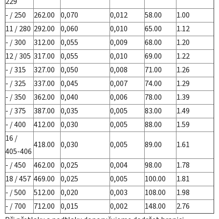
229
- / 250
262.00
0,070
0,012
58.00
1.00
11 / 280
292.00
0,060
0,010
65.00
1.12
- / 300
312.00
0,055
0,009
68.00
1.20
12 / 305
317.00
0,055
0,010
69.00
1.22
- / 315
327.00
0,050
0,008
71.00
1.26
- / 325
337.00
0,045
0,007
74.00
1.29
- / 350
362.00
0,040
0,006
78.00
1.39
- / 375
387.00
0,035
0,005
83.00
1.49
- / 400
412.00
0,030
0,005
88.00
1.59
16 /
418.00
0,030
0,005
89.00
1.61
405-406
- / 450
462.00
0,025
0,004
98.00
1.78
18 / 457
469.00
0,025
0,005
100.00
1.81
- / 500
512.00
0,020
0,003
108.00
1.98
- / 700
712.00
0,015
0,002
148.00
2.76