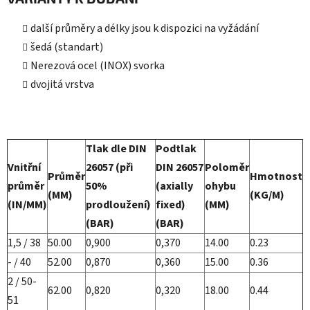
další průměry a délky jsou k dispozici na vyžádání
šedá (standart)
Nerezová ocel (INOX) svorka
dvojitá vrstva
Tlak dle DIN
Podtlak
Vnitřní
26057 (při
DIN 26057
Poloměr
Průměr
Hmotnost
průměr
50%
(axially
ohybu
(MM)
(KG/M)
(IN/MM)
prodloužení)
fixed)
(MM)
(BAR)
(BAR)
1,5 / 38
50.00
0,900
0,370
14.00
0.23
- / 40
52.00
0,870
0,360
15.00
0.36
2 / 50-
62.00
0,820
0,320
18.00
0.44
51