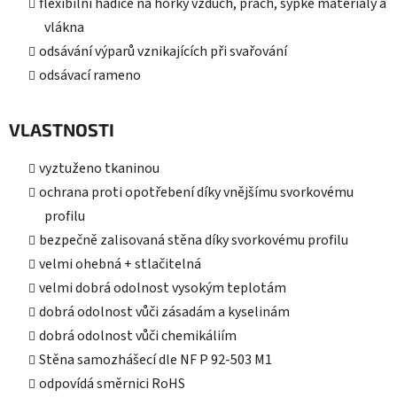
flexibilní hadice na horký vzduch, prach, sypké materiály a
vlákna
odsávání výparů vznikajících při svařování
odsávací rameno
VLASTNOSTI
vyztuženo tkaninou
ochrana proti opotřebení díky vnějšímu svorkovému
profilu
bezpečně zalisovaná stěna díky svorkovému profilu
velmi ohebná + stlačitelná
velmi dobrá odolnost vysokým teplotám
dobrá odolnost vůči zásadám a kyselinám
dobrá odolnost vůči chemikáliím
Stěna samozhášecí dle NF P 92-503 M1
odpovídá směrnici RoHS