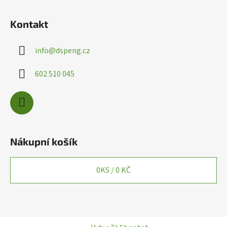
Kontakt
info
@
dspeng.cz
602 510 045
Nákupní košík
0
KS /
0 KČ