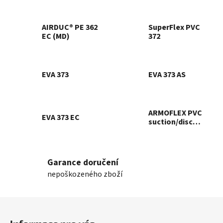
AIRDUC® PE 362
SuperFlex PVC
EC (MD)
372
EVA 373
EVA 373 AS
ARMOFLEX PVC
EVA 373 EC
suction/discharge
hose
Garance doručení
nepoškozeného zboží
Z
á