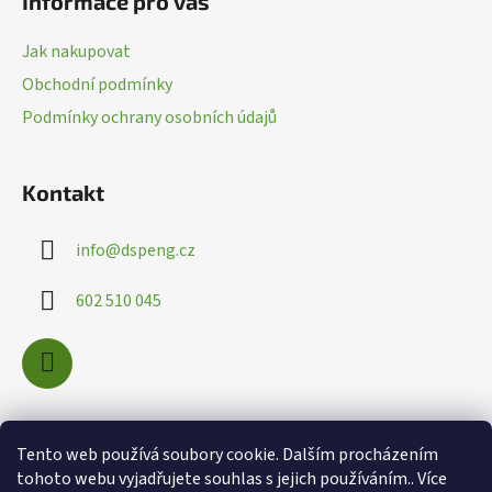
Informace pro vás
p
a
Jak nakupovat
t
Obchodní podmínky
í
Podmínky ochrany osobních údajů
Kontakt
info
@
dspeng.cz
602 510 045
Nákupní košík
Tento web používá soubory cookie. Dalším procházením
tohoto webu vyjadřujete souhlas s jejich používáním.. Více