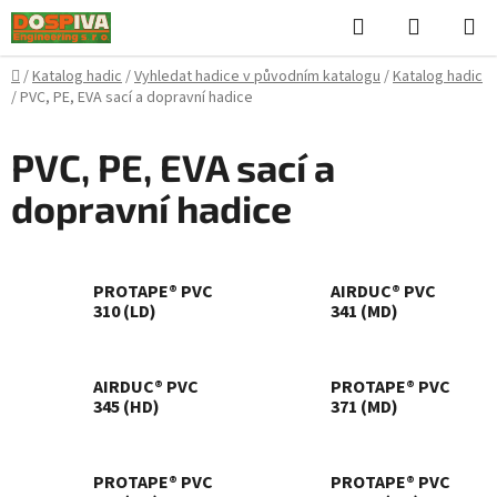
Přejít
Hledat
NÁKUPN
na
KOŠÍK
obsah
Domů
/
Katalog hadic
/
Vyhledat hadice v původním katalogu
/
Katalog hadic
/
PVC, PE, EVA sací a dopravní hadice
PVC, PE, EVA sací a
dopravní hadice
PROTAPE® PVC
AIRDUC® PVC
310 (LD)
341 (MD)
AIRDUC® PVC
PROTAPE® PVC
345 (HD)
371 (MD)
PROTAPE® PVC
PROTAPE® PVC