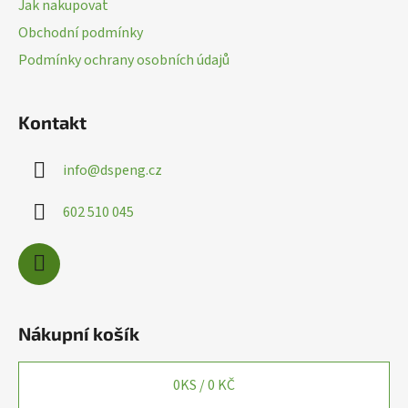
Jak nakupovat
t
Obchodní podmínky
í
Podmínky ochrany osobních údajů
Kontakt
info
@
dspeng.cz
602 510 045
Nákupní košík
0
KS /
0 KČ