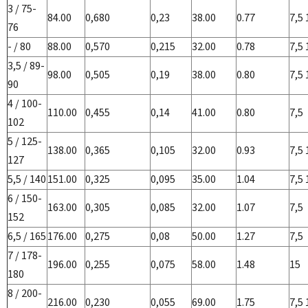
3 / 75-
84.00
0,680
0,23
38.00
0.77
7,5 
76
- / 80
88.00
0,570
0,215
32.00
0.78
7,5 
3,5 / 89-
98.00
0,505
0,19
38.00
0.80
7,5 
90
4 / 100-
110.00
0,455
0,14
41.00
0.80
7,5
102
5 / 125-
138.00
0,365
0,105
32.00
0.93
7,5 
127
5,5 / 140
151.00
0,325
0,095
35.00
1.04
7,5 
6 / 150-
163.00
0,305
0,085
32.00
1.07
7,5
152
6,5 / 165
176.00
0,275
0,08
50.00
1.27
7,5
7 / 178-
196.00
0,255
0,075
58.00
1.48
15
180
8 / 200-
216.00
0,230
0,055
69.00
1.75
7,5 