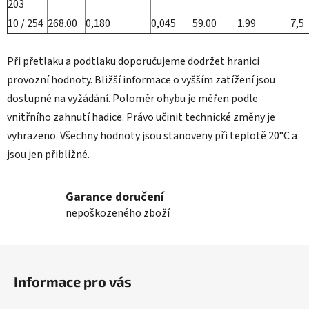
203
10 / 254
268.00
0,180
0,045
59.00
1.99
7,5
Při přetlaku a podtlaku doporučujeme dodržet hranici
provozní hodnoty. Bližší informace o vyšším zatížení jsou
dostupné na vyžádání. Poloměr ohybu je měřen podle
vnitřního zahnutí hadice. Právo učinit technické změny je
vyhrazeno. Všechny hodnoty jsou stanoveny při teplotě 20°C a
jsou jen přibližné.
Garance doručení
nepoškozeného zboží
Z
á
Informace pro vás
p
a