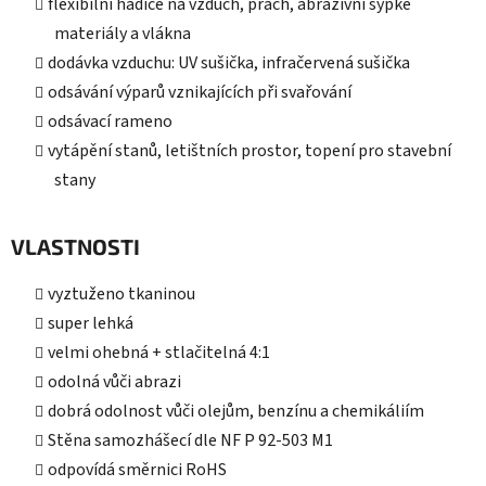
flexibilní hadice na vzduch, prach, abrazivní sypké
materiály a vlákna
dodávka vzduchu: UV sušička, infračervená sušička
odsávání výparů vznikajících při svařování
odsávací rameno
vytápění stanů, letištních prostor, topení pro stavební
stany
VLASTNOSTI
vyztuženo tkaninou
super lehká
velmi ohebná + stlačitelná 4:1
odolná vůči abrazi
dobrá odolnost vůči olejům, benzínu a chemikáliím
Stěna samozhášecí dle NF P 92-503 M1
odpovídá směrnici RoHS