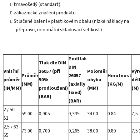
tmavošedý (standart)
zákaznické značení produktu
Stlačené balení v plastikovém obalu (nízké náklady na
přepravu, minimální skladovací velikost)
Podtlak
Tlak dle DIN
DIN
Vnitřní
26057 (při
Poloměr
Výr
Průměr
26057
Hmotnost
průměr
50%
ohybu
dél
(MM)
(axially
(KG/M)
(IN/MM)
prodloužení)
(MM)
(M)
fixed)
(BAR)
(BAR)
2 / 50-
59.00
0,905
0,335
34.00
0.84
7,5
51
2,5 / 63-
73.00
0,700
0,265
38.00
0.80
7,5 
65