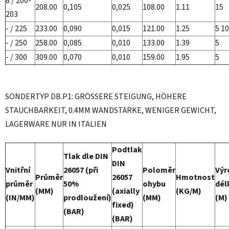
8 / 200-
208.00
0,105
0,025
108.00
1.11
15
203
- / 225
233.00
0,090
0,015
121.00
1.25
5 10
- / 250
258.00
0,085
0,010
133.00
1.39
5
- / 300
309.00
0,070
0,010
159.00
1.95
5
SONDERTYP DB.P1: GRÖSSERE STEIGUNG, HÖHERE
STAUCHBARKEIT, 0.4MM WANDSTÄRKE, WENIGER GEWICHT,
LAGERWARE NUR IN ITALIEN
Podtlak
Tlak dle DIN
DIN
Vnitřní
26057 (při
Poloměr
Výr
Průměr
26057
Hmotnost
průměr
50%
ohybu
dél
(MM)
(axially
(KG/M)
(IN/MM)
prodloužení)
(MM)
(M)
fixed)
(BAR)
(BAR)