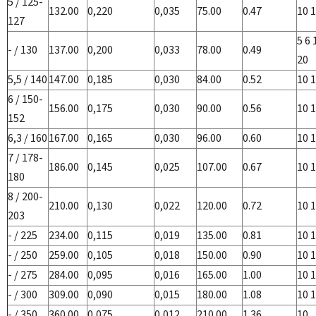
5 / 125-
132.00
0,220
0,035
75.00
0.47
10 1
127
5 6 
- / 130
137.00
0,200
0,033
78.00
0.49
20
5,5 / 140
147.00
0,185
0,030
84.00
0.52
10 1
6 / 150-
156.00
0,175
0,030
90.00
0.56
10 1
152
6,3 / 160
167.00
0,165
0,030
96.00
0.60
10 1
7 / 178-
186.00
0,145
0,025
107.00
0.67
10 1
180
8 / 200-
210.00
0,130
0,022
120.00
0.72
10 1
203
- / 225
234.00
0,115
0,019
135.00
0.81
10 1
- / 250
259.00
0,105
0,018
150.00
0.90
10 1
- / 275
284.00
0,095
0,016
165.00
1.00
10 1
- / 300
309.00
0,090
0,015
180.00
1.08
10 1
- / 350
360.00
0,075
0,012
210.00
1.36
10