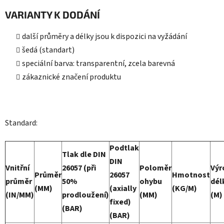
VARIANTY K DODÁNÍ
další průměry a délky jsou k dispozici na vyžádání
šedá (standart)
speciální barva: transparentní, zcela barevná
zákaznické značení produktu
Standard:
Podtlak
Tlak dle DIN
DIN
Vnitřní
26057 (při
Poloměr
Výr
Průměr
26057
Hmotnost
průměr
50%
ohybu
dél
(MM)
(axially
(KG/M)
(IN/MM)
prodloužení)
(MM)
(M)
fixed)
(BAR)
(BAR)