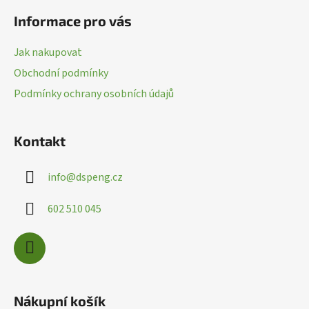
á
Informace pro vás
p
a
Jak nakupovat
t
Obchodní podmínky
í
Podmínky ochrany osobních údajů
Kontakt
info
@
dspeng.cz
602 510 045
Nákupní košík