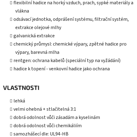
flexibilní hadice na horký vzduch, prach, sypké materiály a
vlákna
odsávací jednotka, odprášení systému, filtrační systém,
extrakce olejové mlhy
galvanická extrakce
chemický průmysl: chemické výpary, zpětné hadice pro
výpary, barevná mlha
rentgen: ochrana kabelů (speciální typ na vyžádání)
hadice k topení - venkovní hadice jako ochrana
VLASTNOSTI
lehká
velmi ohebná + stlačitelná 3:1
dobrá odolnost vůči zásadám a kyselinám
dobrá odolnost vůči chemikáliím
samozhášecí dle: UL94-HB