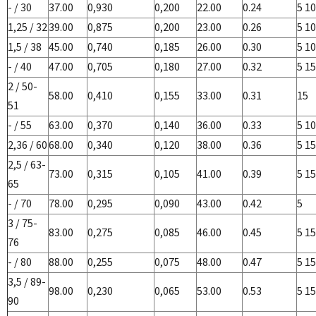
- / 30
37.00
0,930
0,200
22.00
0.24
5 10
1,25 / 32
39.00
0,875
0,200
23.00
0.26
5 10
1,5 / 38
45.00
0,740
0,185
26.00
0.30
5 10
- / 40
47.00
0,705
0,180
27.00
0.32
5 15
2 / 50-
58.00
0,410
0,155
33.00
0.31
15
51
- / 55
63.00
0,370
0,140
36.00
0.33
5 10
2,36 / 60
68.00
0,340
0,120
38.00
0.36
5 15
2,5 / 63-
73.00
0,315
0,105
41.00
0.39
5 15
65
- / 70
78.00
0,295
0,090
43.00
0.42
5
3 / 75-
83.00
0,275
0,085
46.00
0.45
5 15
76
- / 80
88.00
0,255
0,075
48.00
0.47
5 15
3,5 / 89-
98.00
0,230
0,065
53.00
0.53
5 15
90