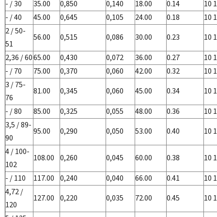
- / 30
35.00
0,850
0,140
18.00
0.14
10 1
- / 40
45.00
0,645
0,105
24.00
0.18
10 1
2 / 50-
56.00
0,515
0,086
30.00
0.23
10 1
51
2,36 / 60
65.00
0,430
0,072
36.00
0.27
10 1
- / 70
75.00
0,370
0,060
42.00
0.32
10 1
3 / 75-
81.00
0,345
0,060
45.00
0.34
10 1
76
- / 80
85.00
0,325
0,055
48.00
0.36
10 1
3,5 / 89-
95.00
0,290
0,050
53.00
0.40
10 1
90
4 / 100-
108.00
0,260
0,045
60.00
0.38
10 1
102
- / 110
117.00
0,240
0,040
66.00
0.41
10 1
4,72 /
127.00
0,220
0,035
72.00
0.45
10 1
120