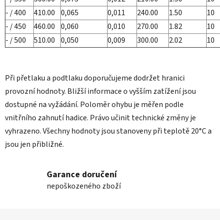
- / 400
410.00
0,065
0,011
240.00
1.50
10
- / 450
460.00
0,060
0,010
270.00
1.82
10
- / 500
510.00
0,050
0,009
300.00
2.02
10
Při přetlaku a podtlaku doporučujeme dodržet hranici
provozní hodnoty. Bližší informace o vyšším zatížení jsou
dostupné na vyžádání. Poloměr ohybu je měřen podle
vnitřního zahnutí hadice. Právo učinit technické změny je
vyhrazeno. Všechny hodnoty jsou stanoveny při teplotě 20°C a
jsou jen přibližné.
Garance doručení
nepoškozeného zboží
Z