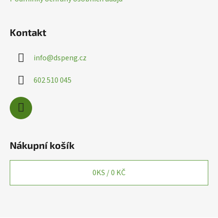
Kontakt
info
@
dspeng.cz
602 510 045
Nákupní košík
0
KS /
0 KČ