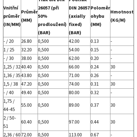
Vnitřní
26057 (při
DIN 26057
Poloměr
Průměr
Hmotnost
průměr
50%
(axially
ohybu
(MM)
(KG/M)
(IN/MM)
prodloužení)
fixed)
(MM)
(BAR)
(BAR)
- / 20
26.80
0,500
42.00
0.13
-
1 / 25
32.20
0,500
54.00
0.15
-
- / 30
38.00
0,500
62.00
0.20
-
1,25 / 32
40.40
0,500
66.00
0.24
30
1,36 / 35
43.80
0,500
71.00
0.26
-
1,5 / 38
47.20
0,500
74.00
0.31
30
- / 40
49.40
0,500
80.00
0.32
-
1,75 /
55.00
0,500
89.00
0.37
30
44-45
2 / 50-
60.40
0,500
97.00
0.44
30
51
2,36 / 60
72.00
0,500
113.00
0.67
-