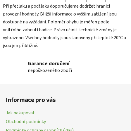
Při přetlaku a podtlaku doporučujeme dodržet hranici
provozní hodnoty. Bližší informace o vyšším zatížení jsou
dostupné na vyžádání. Poloměr ohybu je měřen podle
vnitřního zahnutí hadice. Právo učinit technické změny je
vyhrazeno. Všechny hodnoty jsou stanoveny při teplotě 20°C a
jsou jen přibližné.
Garance doručení
nepoškozeného zboží
Z
á
Informace pro vás
p
a
Jak nakupovat
t
Obchodní podmínky
í
Podmínky ochrany osobních údajů