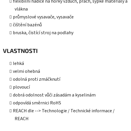
flexibilní hadice na horký vzduch, prach, sypké materiály a
vlákna
průmyslové vysavače, vysavače
čištění bazénů
bruska, čistící stroj na podlahy
VLASTNOSTI
lehká
velmi ohebná
odolná proti zmáčknutí
plovoucí
dobrá odolnost vůči zásadám a kyselinám
odpovídá směrnici RoHS
REACH dle --> Technologie / Technické informace /
REACH