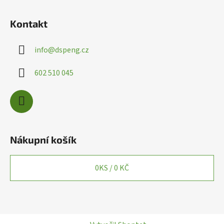
Kontakt
info
@
dspeng.cz
602 510 045
Nákupní košík
0
KS /
0 KČ