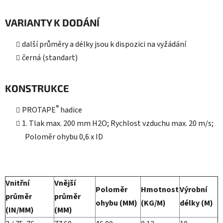
VARIANTY K DODÁNÍ
další průměry a délky jsou k dispozici na vyžádání
černá (standart)
KONSTRUKCE
®
PROTAPE
hadice
1. Tlak max. 200 mm H2O; Rychlost vzduchu max. 20 m/s;
Poloměr ohybu 0,6 x ID
Vnitřní
Vnější
Poloměr
Hmotnost
Výrobní
průměr
průměr
ohybu (MM)
(KG/M)
délky (M)
(IN/MM)
(MM)