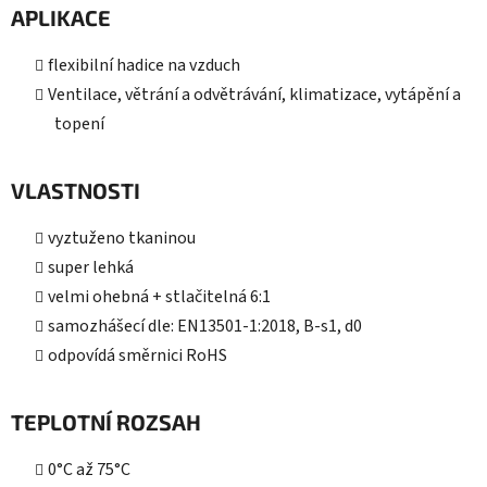
APLIKACE
flexibilní hadice na vzduch
Ventilace, větrání a odvětrávání, klimatizace, vytápění a
topení
VLASTNOSTI
vyztuženo tkaninou
super lehká
velmi ohebná + stlačitelná 6:1
samozhášecí dle: EN13501-1:2018, B-s1, d0
odpovídá směrnici RoHS
TEPLOTNÍ ROZSAH
0°C až 75°C