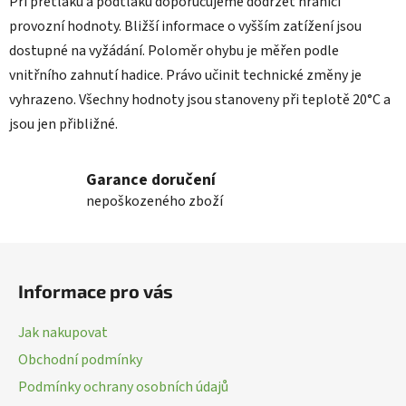
Při přetlaku a podtlaku doporučujeme dodržet hranici
provozní hodnoty. Bližší informace o vyšším zatížení jsou
dostupné na vyžádání. Poloměr ohybu je měřen podle
vnitřního zahnutí hadice. Právo učinit technické změny je
vyhrazeno. Všechny hodnoty jsou stanoveny při teplotě 20°C a
jsou jen přibližné.
Garance doručení
nepoškozeného zboží
Z
á
Informace pro vás
p
a
Jak nakupovat
t
Obchodní podmínky
í
Podmínky ochrany osobních údajů