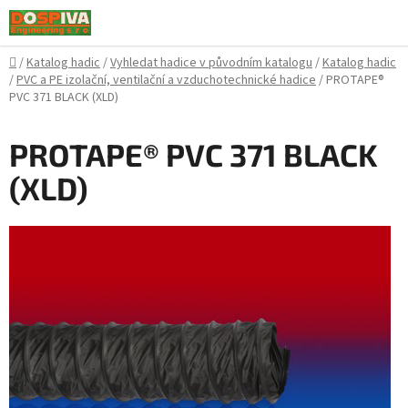
Přejít
na
obsah
Domů
/
Katalog hadic
/
Vyhledat hadice v původním katalogu
/
Katalog hadic
/
PVC a PE izolační, ventilační a vzduchotechnické hadice
/
PROTAPE®
PVC 371 BLACK (XLD)
PROTAPE® PVC 371 BLACK
(XLD)