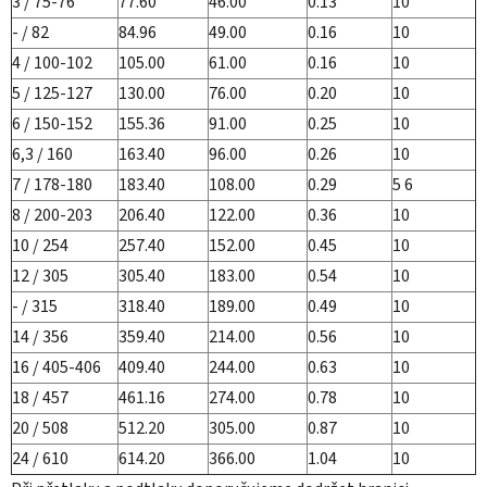
3 / 75-76
77.60
46.00
0.13
10
- / 82
84.96
49.00
0.16
10
4 / 100-102
105.00
61.00
0.16
10
5 / 125-127
130.00
76.00
0.20
10
6 / 150-152
155.36
91.00
0.25
10
6,3 / 160
163.40
96.00
0.26
10
7 / 178-180
183.40
108.00
0.29
5 6
8 / 200-203
206.40
122.00
0.36
10
10 / 254
257.40
152.00
0.45
10
12 / 305
305.40
183.00
0.54
10
- / 315
318.40
189.00
0.49
10
14 / 356
359.40
214.00
0.56
10
16 / 405-406
409.40
244.00
0.63
10
18 / 457
461.16
274.00
0.78
10
20 / 508
512.20
305.00
0.87
10
24 / 610
614.20
366.00
1.04
10