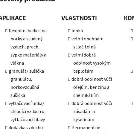
APLIKACE
VLASTNOSTI
KO
flexibilní hadice na
lehká
horký a studený
velmi ohebná +
vzduch, prach,
stlačitelná
sypké materiály a
velmi dobrá
vlákna
odolnost vysokým
granulát/ sušička
teplotám
granulátu,
dobrá odolnost vůči
horkovzdušná
olejům, benzínu a
sušička
chemikáliím
vytlačovací linka/
dobrá odolnost vůči
chladící vzduch u
zásadám a
vytlačovací hlavy
kyselinám
dodávka vzduchu:
Permanentně