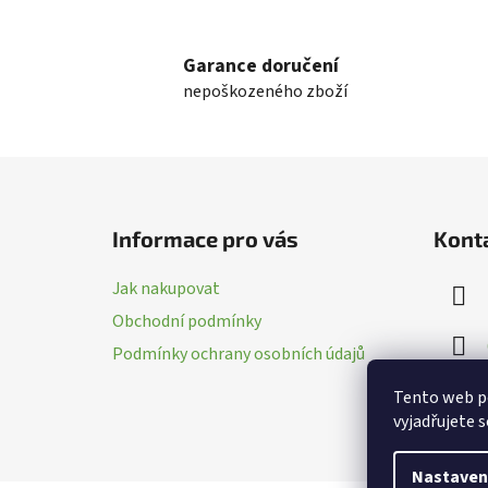
Garance doručení
nepoškozeného zboží
Z
á
Informace pro vás
Kont
p
a
Jak nakupovat
t
Obchodní podmínky
í
Podmínky ochrany osobních údajů
Tento web p
vyjadřujete s
Nastaven