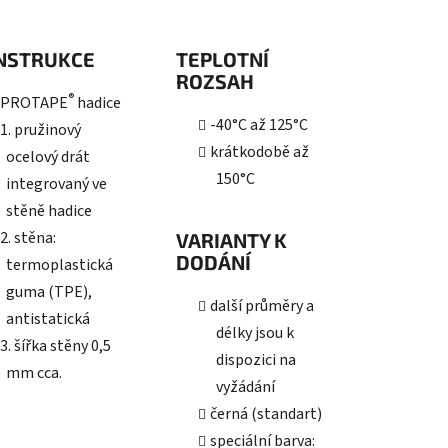
NSTRUKCE
TEPLOTNÍ
ROZSAH
®
PROTAPE
hadice
-40°C až 125°C
1. pružinový
krátkodobě až
ocelový drát
150°C
integrovaný ve
stěně hadice
2. stěna:
VARIANTY K
DODÁNÍ
termoplastická
guma (TPE),
další průměry a
antistatická
délky jsou k
3. šířka stěny 0,5
dispozici na
mm cca.
vyžádání
černá (standart)
speciální barva: