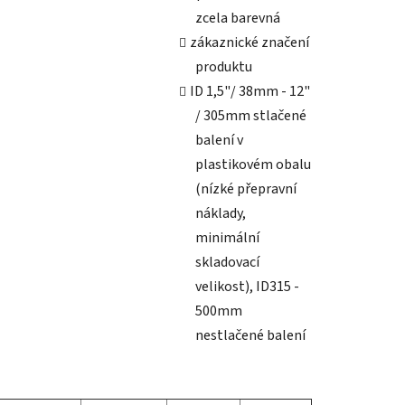
zcela barevná
zákaznické značení
produktu
ID 1,5"/ 38mm - 12"
/ 305mm stlačené
balení v
plastikovém obalu
(nízké přepravní
náklady,
minimální
skladovací
velikost), ID315 -
500mm
nestlačené balení