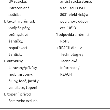
UV sušička,
antistatická stěna:
infračervená
v souladu s ISO
sušička
8031 elektrický a
textilní průmysl,
povrchový odpor
vyvíječe páry,
cca. 10⁹ Ω
průmyslové
odpovídá směrnici
žehličky,
RoHS
napařovací
REACH dle -->
žehličky
Technologie /
autobusy,
Technické
karavany/přívěsy,
informace /
mobilní domy,
REACH
čluny, lodě, jachty:
ventilace, topení
topení, přívod
čerstvého vzduchu