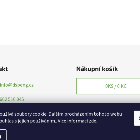
akt
Nákupní košík
info
@
dspeng.cz
0
KS /
0 KČ
602 510 045
oužívá soubory cookie. Dalším procházením tohoto webu
ouhlas s jejich používáním.. Více informací
zde
.
í