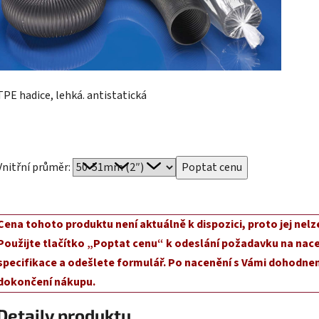
TPE hadice, lehká. antistatická
Vnitřní průměr:
Cena tohoto produktu není aktuálně k dispozici, proto jej nelz
Použijte tlačítko „Poptat cenu“ k odeslání požadavku na nace
specifikace a odešlete formulář. Po nacenění s Vámi dohodnem
dokončení nákupu.
Detaily produktu