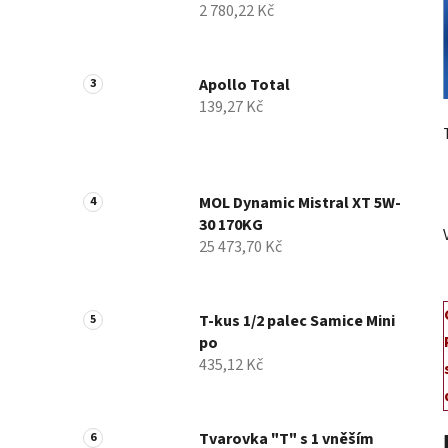
2 780,22 Kč
p
a
n
Apollo Total
e
139,27 Kč
l
MOL Dynamic Mistral XT 5W-
30 170KG
25 473,70 Kč
T-kus 1/2 palec Samice Mini
po
435,12 Kč
Tvarovka "T" s 1 vněším