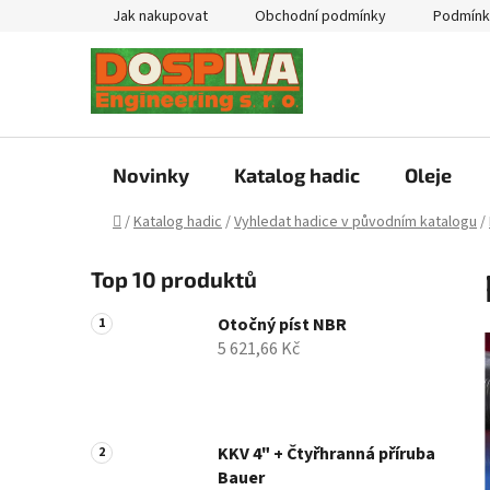
Přejít
Jak nakupovat
Obchodní podmínky
Podmínk
na
obsah
Novinky
Katalog hadic
Oleje
Domů
/
Katalog hadic
/
Vyhledat hadice v původním katalogu
/
P
Top 10 produktů
o
s
Otočný píst NBR
t
5 621,66 Kč
r
a
n
n
KKV 4" + Čtyřhranná příruba
Bauer
í