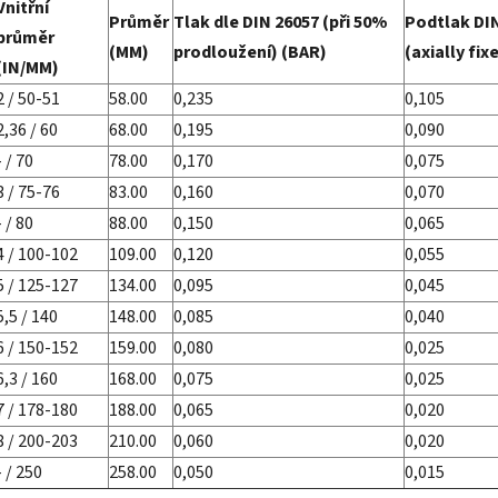
Vnitřní
Průměr
Tlak dle DIN 26057 (při 50%
Podtlak DI
průměr
(MM)
prodloužení) (BAR)
(axially fix
(IN/MM)
2 / 50-51
58.00
0,235
0,105
2,36 / 60
68.00
0,195
0,090
- / 70
78.00
0,170
0,075
3 / 75-76
83.00
0,160
0,070
- / 80
88.00
0,150
0,065
4 / 100-102
109.00
0,120
0,055
5 / 125-127
134.00
0,095
0,045
5,5 / 140
148.00
0,085
0,040
6 / 150-152
159.00
0,080
0,025
6,3 / 160
168.00
0,075
0,025
7 / 178-180
188.00
0,065
0,020
8 / 200-203
210.00
0,060
0,020
- / 250
258.00
0,050
0,015