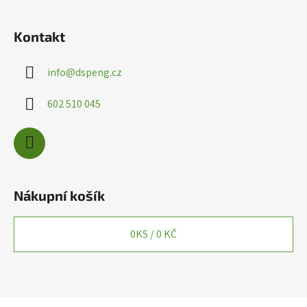
ý
p
i
Kontakt
s
u
info
@
dspeng.cz
602 510 045
Nákupní košík
0
KS /
0 KČ