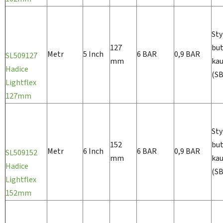
Sty
127
but
Metr
5 Inch
6 BAR
0,9 BAR
SL509127
mm
ka
Hadice
(S
Lightflex
127mm
Sty
152
but
Metr
6 Inch
6 BAR
0,9 BAR
SL509152
mm
ka
Hadice
(S
Lightflex
152mm