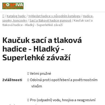
Přejít
na
obsah
Domů
/
Katalog hadic
/
Vyhledat hadice v původním katalogu
/
Hadice,
spojky, koncovky
/
Sací a tlakové hadice gumové
/
Kaučuk sací a
tlaková hadice - Hladký - Superlehké závaží
Kaučuk sací a tlaková
hadice - Hladký -
Superlehké závaží
Velmi pružné
Zvláštnosti
Odolná proti opotřebení a povětrnostním
vlivům
Pro (odpadní) vodu, hnojiva a neagresivní