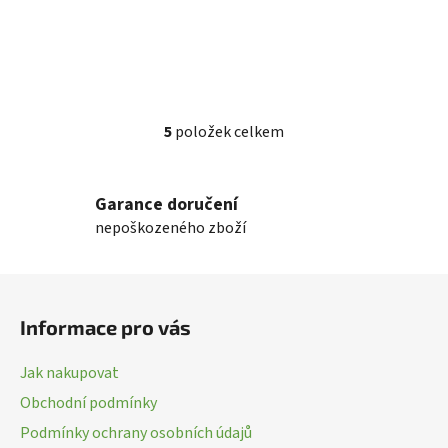
5
položek celkem
O
v
l
Garance doručení
á
nepoškozeného zboží
d
a
c
Z
í
á
p
Informace pro vás
p
r
a
v
Jak nakupovat
k
t
Obchodní podmínky
y
í
v
Podmínky ochrany osobních údajů