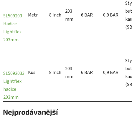
Sty
203
but
Metr
8 Inch
6 BAR
0,9 BAR
SL509203
mm
ka
Hadice
(S
Lightflex
203mm
Sty
203
but
Kus
8 Inch
6 BAR
0,9 BAR
SL5092033
mm
ka
Lightflex
(S
hadice
203mm
Nejprodávanější