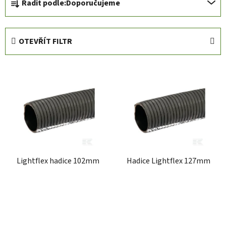
Řadit podle:
Doporučujeme
a
z
e
OTEVŘÍT FILTR
n
í
V
p
ý
r
p
o
i
d
s
u
p
k
r
t
Lightflex hadice 102mm
Hadice Lightflex 127mm
o
ů
d
u
k
t