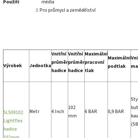
Použití
média
Pro průmysl a zemědělství
Vnitřní
Vnitřní
Maximální
Maximální
Vni
průměr
průměr
pracovní
Výrobek
Jednotka
podtlak
ma
hadice
hadice
tlak
Sty
102
but
Metr
4 Inch
6 BAR
0,9 BAR
SL509102
mm
ka
Lightflex
(S
hadice
102mm