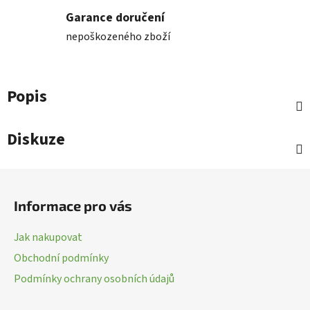
Garance doručení
nepoškozeného zboží
Popis
Diskuze
Z
á
Informace pro vás
p
a
Jak nakupovat
t
Obchodní podmínky
í
Podmínky ochrany osobních údajů