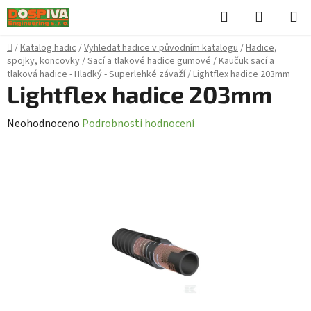
Přejít
Hledat
NÁKUPN
na
KOŠÍK
obsah
Domů
/
Katalog hadic
/
Vyhledat hadice v původním katalogu
/
Hadice,
spojky, koncovky
/
Sací a tlakové hadice gumové
/
Kaučuk sací a
tlaková hadice - Hladký - Superlehké závaží
/
Lightflex hadice 203mm
Lightflex hadice 203mm
Průměrné
Neohodnoceno
Podrobnosti hodnocení
hodnocení
produktu
je
0,0
z
5
hvězdiček.