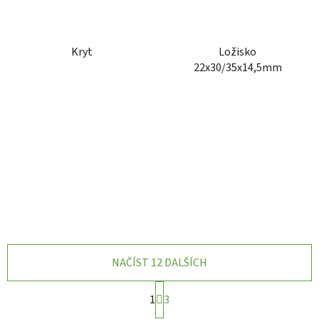
Kryt
Ložisko
22x30/35x14,5mm
NAČÍST 12 DALŠÍCH
S
1
3
t
r
O