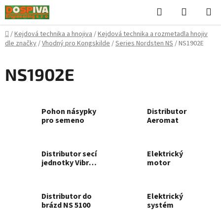
Přejít
Hledat
NÁKUPN
na
KOŠÍK
obsah
Domů
/
Kejdová technika a hnojiva
/
Kejdová technika a rozmetadla hnojiv
dle značky
/
Vhodný pro Kongskilde
/
Series Nordsten NS
/
NS1902E
NS1902E
Pohon násypky
Distributor
pro semeno
Aeromat
Distributor secí
Elektrický
jednotky Vibro,
motor
6,0 m
Distributor do
Elektrický
brázd NS 5100
systém