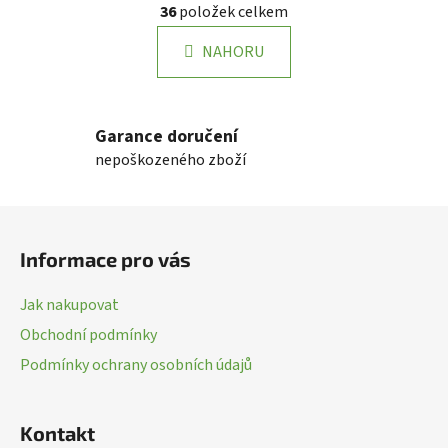
36
položek celkem
á
v
n
l
k
NAHORU
á
o
d
v
a
á
n
c
Garance doručení
í
í
nepoškozeného zboží
p
r
Z
v
k
á
Informace pro vás
y
p
v
a
ý
Jak nakupovat
t
p
Obchodní podmínky
í
i
Podmínky ochrany osobních údajů
s
u
Kontakt