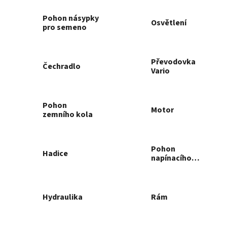
Pohon násypky
Osvětlení
pro semeno
Převodovka
Čechradlo
Vario
Pohon
Motor
zemního kola
Pohon
Hadice
napínacího
kola
Hydraulika
Rám