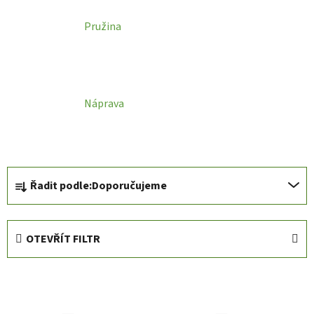
Pružina
Náprava
Ř
Řadit podle:
Doporučujeme
a
z
e
OTEVŘÍT FILTR
n
í
V
p
ý
r