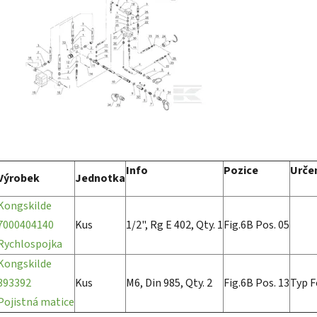
Info
Pozice
Urče
Výrobek
Jednotka
Kongskilde
7000404140
Kus
1/2", Rg E 402, Qty. 1
Fig.6B Pos. 05
Rychlospojka
Kongskilde
393392
Kus
M6, Din 985, Qty. 2
Fig.6B Pos. 13
Typ F
Pojistná matice