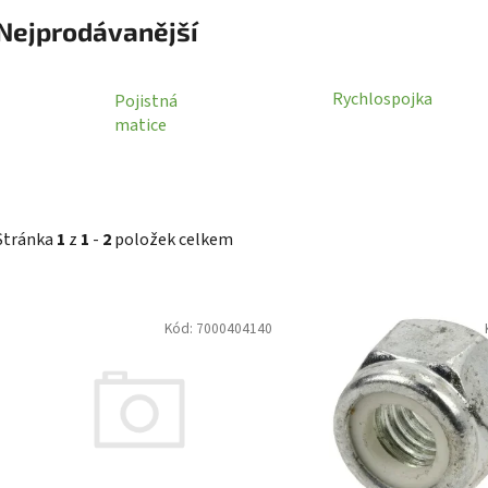
Nejprodávanější
Rychlospojka
Pojistná
matice
Stránka
1
z
1
-
2
položek celkem
V
Kód:
7000404140
ý
p
i
s
p
r