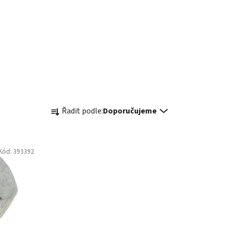
Ř
Řadit podle:
Doporučujeme
a
z
e
Kód:
393392
n
í
p
r
o
d