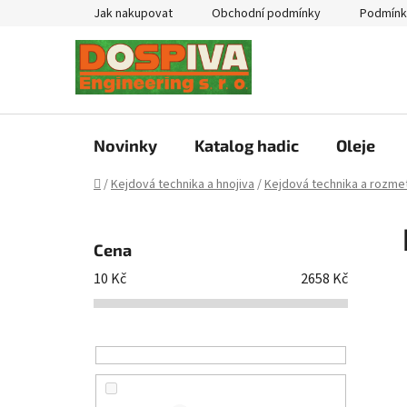
Přejít
Jak nakupovat
Obchodní podmínky
Podmínk
na
obsah
Novinky
Katalog hadic
Oleje
Domů
/
Kejdová technika a hnojiva
/
Kejdová technika a rozmet
P
o
Cena
s
10
Kč
2658
Kč
t
r
a
n
n
í