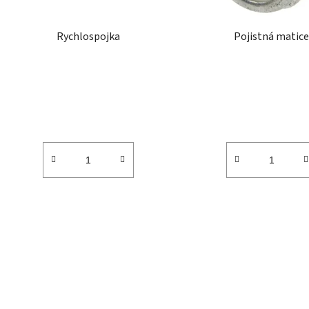
o
d
Rychlospojka
Pojistná matic
u
k
t
ů
O
v
l
á