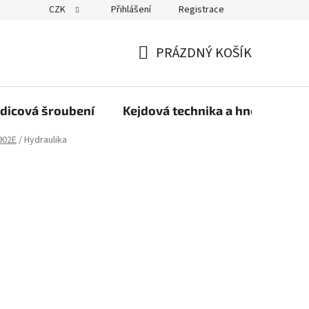
CZK
Přihlášení
Registrace
PRÁZDNÝ KOŠÍK
NÁKUPNÍ
KOŠÍK
dicová šroubení
Kejdová technika a hnojiva
902E
/
Hydraulika