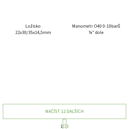
Ložisko
Manometr O40 0-10barů
22x30/35x14,5mm
⅛" dole
NAČÍST 12 DALŠÍCH
S
1
3
t