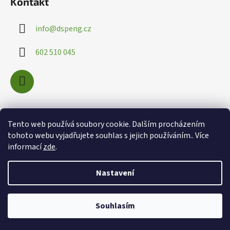
Kontakt
info
@
dspeng.cz
602 510 045
Nákupní košík
Tento web používá soubory cookie. Dalším procházením
tohoto webu vyjadřujete souhlas s jejich používáním.. Více
informací
zde
.
0
KS /
0 KČ
Nastavení
Souhlasím
Vytvořil Shoptet
Copyright 2026
info@dspeng.cz
. Všechna práva vyhrazena.