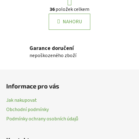
r
O
36
položek celkem
á
v
n
l
k
NAHORU
á
o
d
v
a
á
n
c
Garance doručení
í
í
nepoškozeného zboží
p
r
Z
v
k
á
Informace pro vás
y
p
v
a
ý
Jak nakupovat
t
p
Obchodní podmínky
í
i
Podmínky ochrany osobních údajů
s
u