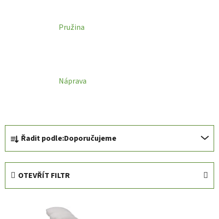
Pružina
Náprava
Ř
Řadit podle:
Doporučujeme
a
z
e
OTEVŘÍT FILTR
n
í
V
p
ý