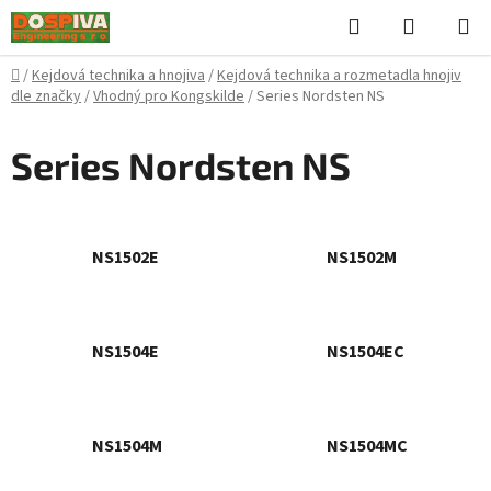
Přejít
Hledat
NÁKUPN
na
KOŠÍK
obsah
Domů
/
Kejdová technika a hnojiva
/
Kejdová technika a rozmetadla hnojiv
dle značky
/
Vhodný pro Kongskilde
/
Series Nordsten NS
Series Nordsten NS
NS1502E
NS1502M
NS1504E
NS1504EC
NS1504M
NS1504MC