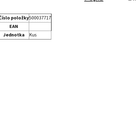
Číslo položky
500037717
EAN
Jednotka
Kus