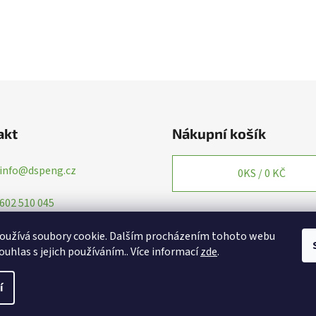
akt
Nákupní košík
info
@
dspeng.cz
0
KS /
0 KČ
602 510 045
oužívá soubory cookie. Dalším procházením tohoto webu
ouhlas s jejich používáním.. Více informací
zde
.
í
yhrazena.