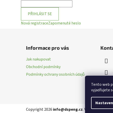
PŘIHLÁSIT SE
Nová registrace
Zapomenuté heslo
Z
á
Informace pro vás
Kont
p
a
Jak nakupovat
t
Obchodní podmínky
í
Podmínky ochrany osobních údajů
Tento web p
vyjadřujete s
Nastaven
Copyright 2026
info@dspeng.cz
. Všechna práva v