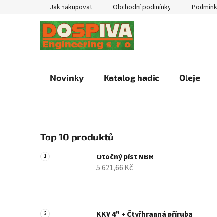
Přejít
Jak nakupovat
Obchodní podmínky
Podmínk
na
obsah
Novinky
Katalog hadic
Oleje
P
Top 10 produktů
o
s
Otočný píst NBR
t
5 621,66 Kč
r
a
n
n
KKV 4" + Čtyřhranná příruba