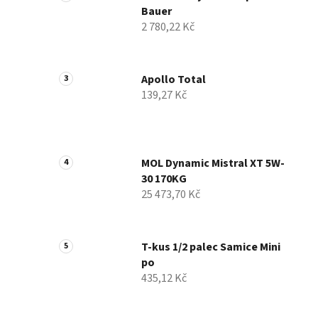
Bauer
í
2 780,22 Kč
p
a
n
Apollo Total
e
139,27 Kč
l
MOL Dynamic Mistral XT 5W-
30 170KG
25 473,70 Kč
T-kus 1/2 palec Samice Mini
po
435,12 Kč