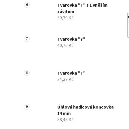
Tvarovka "T" s 1 vněším
závitem
39,30 Kč
Tvarovka "Y"
40,70 Kč
Tvarovka "T"
34,39 Kč
Úhlová hadicová koncovka
14 mm
88,43 Kč