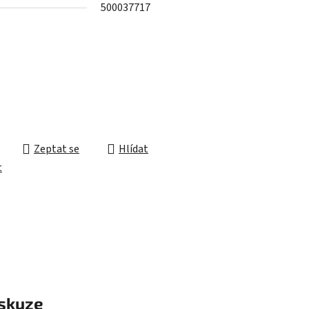
500037717
ek.
Zeptat se
Hlídat
t
skuze