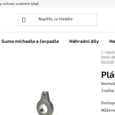
y ochrany osobních údajů
Suma míchadla a čerpadla
Náhradní díly
Ha
Domů
/
Kejdo
hnojiv dl
NS1502E
Plá
Průměr
Neohod
hodnoc
Značka
produk
Dostup
je
Můžeme 
0,0