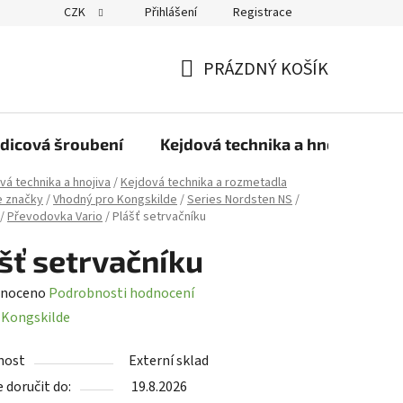
CZK
Přihlášení
Registrace
PRÁZDNÝ KOŠÍK
NÁKUPNÍ
KOŠÍK
dicová šroubení
Kejdová technika a hnojiva
vá technika a hnojiva
/
Kejdová technika a rozmetadla
e značky
/
Vhodný pro Kongskilde
/
Series Nordsten NS
/
/
Převodovka Vario
/
Plášť setrvačníku
šť setrvačníku
né
noceno
Podrobnosti hodnocení
ení
:
Kongskilde
tu
nost
Externí sklad
doručit do:
19.8.2026