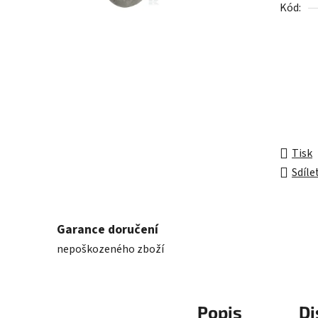
Kód:
z
5
hvězdič
Tisk
Sdíle
Garance doručení
nepoškozeného zboží
Popis
Di