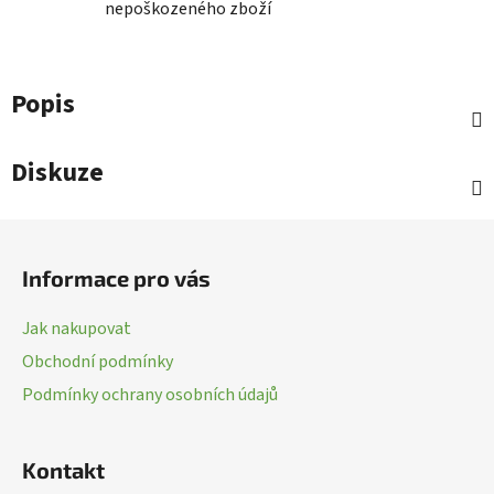
nepoškozeného zboží
Popis
Diskuze
Z
á
Informace pro vás
p
a
Jak nakupovat
t
Obchodní podmínky
í
Podmínky ochrany osobních údajů
Kontakt