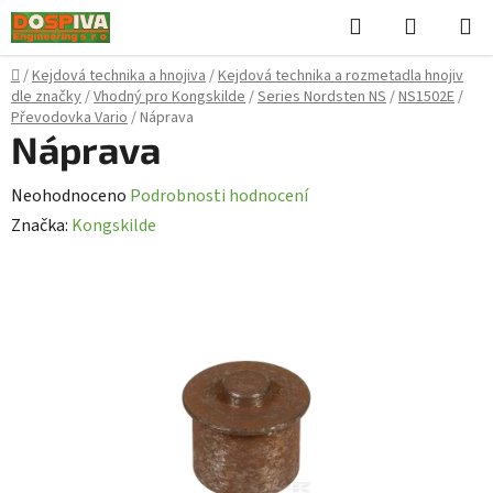
Přejít
Hledat
NÁKUPN
na
KOŠÍK
obsah
Domů
/
Kejdová technika a hnojiva
/
Kejdová technika a rozmetadla hnojiv
dle značky
/
Vhodný pro Kongskilde
/
Series Nordsten NS
/
NS1502E
/
Převodovka Vario
/
Náprava
Náprava
Průměrné
Neohodnoceno
Podrobnosti hodnocení
hodnocení
Značka:
Kongskilde
produktu
je
0,0
z
5
hvězdiček.