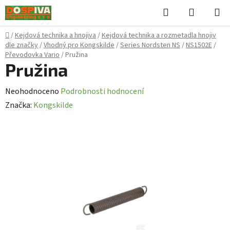
Přejít
Hledat
NÁKUPN
na
KOŠÍK
obsah
Domů
/
Kejdová technika a hnojiva
/
Kejdová technika a rozmetadla hnojiv
dle značky
/
Vhodný pro Kongskilde
/
Series Nordsten NS
/
NS1502E
/
Převodovka Vario
/
Pružina
Pružina
Průměrné
Neohodnoceno
Podrobnosti hodnocení
hodnocení
Značka:
Kongskilde
produktu
je
0,0
z
5
hvězdiček.