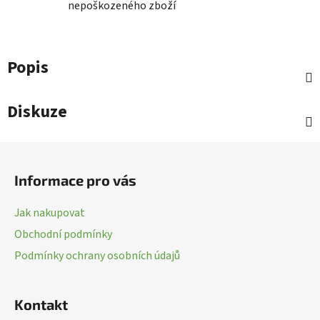
nepoškozeného zboží
Popis
Diskuze
Z
á
Informace pro vás
p
a
Jak nakupovat
t
Obchodní podmínky
í
Podmínky ochrany osobních údajů
Kontakt