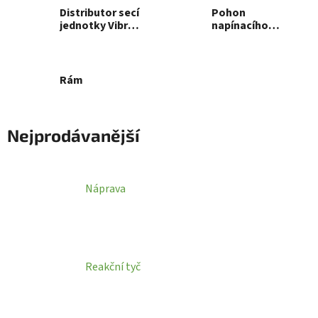
Distributor secí
Pohon
jednotky Vibro,
napínacího
6,0 m
kola
Rám
Nejprodávanější
Náprava
Reakční tyč