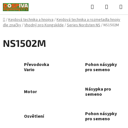
Přejít
Hledat
NÁKUPN
na
KOŠÍK
obsah
Domů
/
Kejdová technika a hnojiva
/
Kejdová technika a rozmetadla hnojiv
dle značky
/
Vhodný pro Kongskilde
/
Series Nordsten NS
/
NS1502M
NS1502M
Převodovka
Pohon násypky
Vario
pro semeno
Násypka pro
Motor
semeno
Pohon násypky
Osvětlení
pro semeno