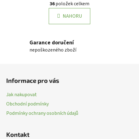
36
položek celkem
á
v
n
l
k
NAHORU
á
o
d
v
a
á
n
c
Garance doručení
í
í
nepoškozeného zboží
p
r
Z
v
k
á
Informace pro vás
y
p
v
a
ý
Jak nakupovat
t
p
Obchodní podmínky
í
i
Podmínky ochrany osobních údajů
s
u
Kontakt