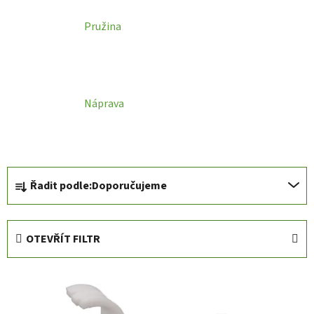
Pružina
Náprava
Ř
Řadit podle:
Doporučujeme
a
z
e
OTEVŘÍT FILTR
n
í
V
p
ý
r