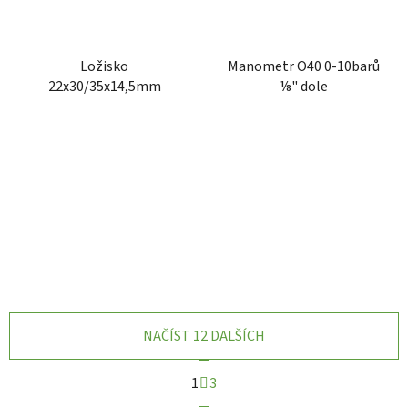
Ložisko
Manometr O40 0-10barů
22x30/35x14,5mm
⅛" dole
NAČÍST 12 DALŠÍCH
S
1
3
t
r
O