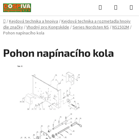
Přejít
Hledat
NÁKUPN
na
KOŠÍK
obsah
Domů
/
Kejdová technika a hnojiva
/
Kejdová technika a rozmetadla hnojiv
dle značky
/
Vhodný pro Kongskilde
/
Series Nordsten NS
/
NS1502M
/
Pohon napínacího kola
Pohon napínacího kola