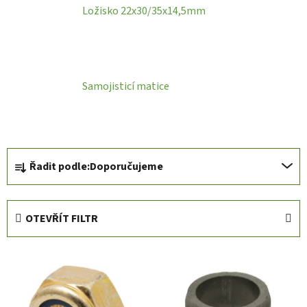
Ložisko 22x30/35x14,5mm
Samojisticí matice
Ř
Řadit podle:
Doporučujeme
a
z
e
OTEVŘÍT FILTR
n
í
V
p
ý
r
p
o