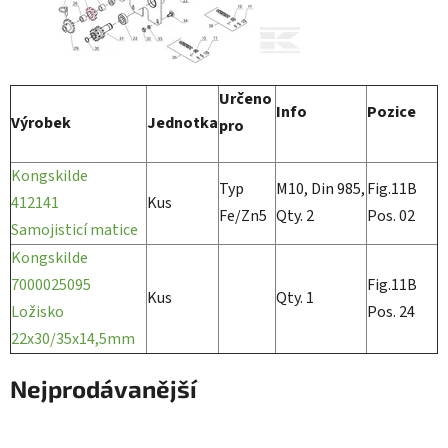
Určeno
Info
Pozice
Výrobek
Jednotka
pro
Kongskilde
Typ
M10, Din 985,
Fig.11B
412141
Kus
Fe/Zn5
Qty. 2
Pos. 02
Samojisticí matice
Kongskilde
7000025095
Fig.11B
Kus
Qty. 1
Ložisko
Pos. 24
22x30/35x14,5mm
Nejprodávanější