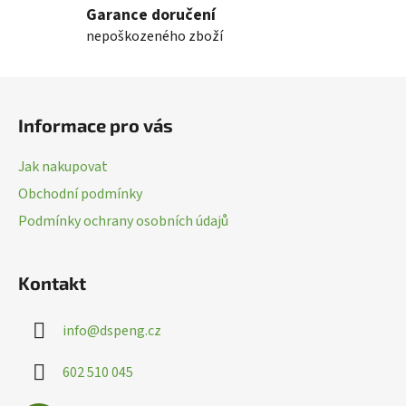
Garance doručení
á
nepoškozeného zboží
d
a
c
Z
í
á
p
Informace pro vás
p
r
a
v
Jak nakupovat
k
t
Obchodní podmínky
y
í
v
Podmínky ochrany osobních údajů
ý
p
i
Kontakt
s
u
info
@
dspeng.cz
602 510 045