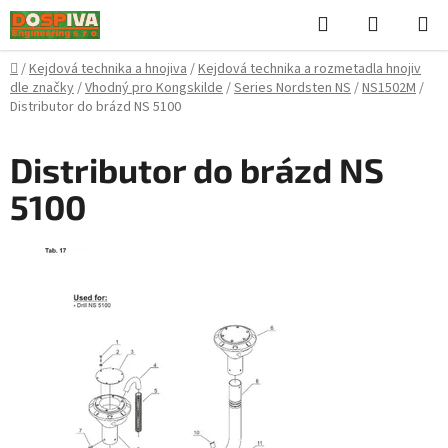
Přejít
Hledat
NÁKUPN
na
KOŠÍK
obsah
Domů
/
Kejdová technika a hnojiva
/
Kejdová technika a rozmetadla hnojiv
dle značky
/
Vhodný pro Kongskilde
/
Series Nordsten NS
/
NS1502M
/
Distributor do brázd NS 5100
Distributor do brázd NS
5100