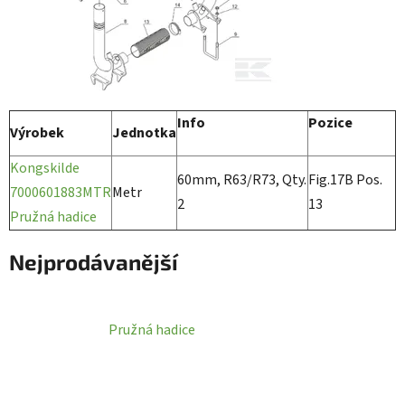
Info
Pozice
Výrobek
Jednotka
Kongskilde
60mm, R63/R73, Qty.
Fig.17B Pos.
7000601883MTR
Metr
2
13
Pružná hadice
Nejprodávanější
Pružná hadice