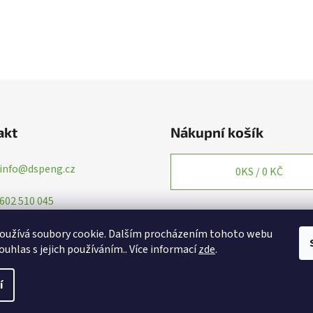
akt
Nákupní košík
info
@
dspeng.cz
0
KS /
0 KČ
602 510 045
oužívá soubory cookie. Dalším procházením tohoto webu
ouhlas s jejich používáním.. Více informací
zde
.
í
yhrazena.