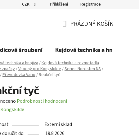
CZK
Přihlášení
Registrace
PRÁZDNÝ KOŠÍK
NÁKUPNÍ
KOŠÍK
dicová šroubení
Kejdová technika a hnojiva
vá technika a hnojiva
/
Kejdová technika a rozmetadla
e značky
/
Vhodný pro Kongskilde
/
Series Nordsten NS
/
/
Převodovka Vario
/
Reakční tyč
kční tyč
né
noceno
Podrobnosti hodnocení
ení
:
Kongskilde
tu
nost
Externí sklad
doručit do:
19.8.2026