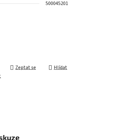
500045201
ek.
Zeptat se
Hlídat
t
skuze