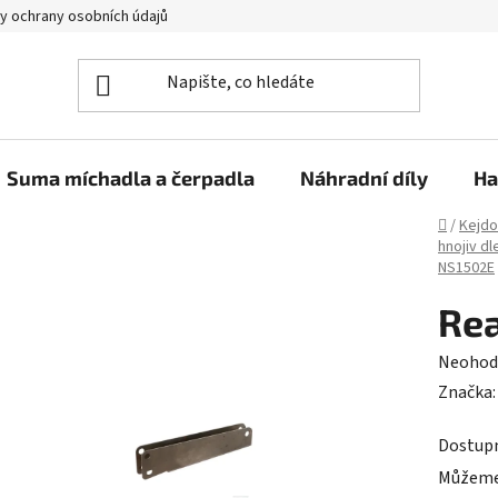
y ochrany osobních údajů
Suma míchadla a čerpadla
Náhradní díly
Ha
Domů
/
Kejdo
hnojiv dl
NS1502E
Rea
Průměr
Neohod
hodnoc
Značka
produk
Dostup
je
Můžeme 
0,0