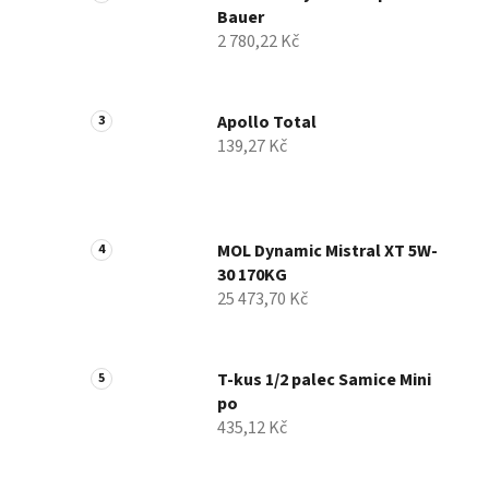
Bauer
í
2 780,22 Kč
p
a
n
Apollo Total
e
139,27 Kč
l
MOL Dynamic Mistral XT 5W-
30 170KG
25 473,70 Kč
T-kus 1/2 palec Samice Mini
po
435,12 Kč