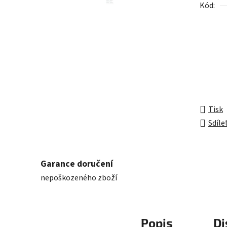
Kód:
z
5
hvězdič
Tisk
Sdíle
Garance doručení
nepoškozeného zboží
Popis
Di