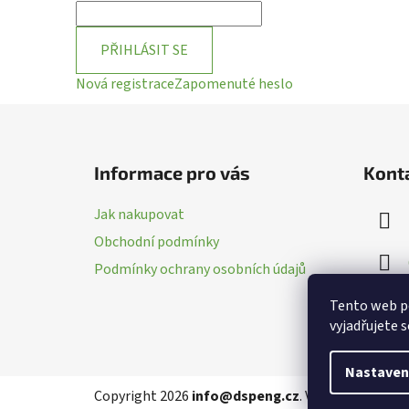
PŘIHLÁSIT SE
Nová registrace
Zapomenuté heslo
Z
á
Informace pro vás
Kont
p
a
Jak nakupovat
t
Obchodní podmínky
í
Podmínky ochrany osobních údajů
Tento web p
vyjadřujete s
Nastaven
Copyright 2026
info@dspeng.cz
. Všechna práva v