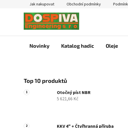
Přejít
Jak nakupovat
Obchodní podmínky
Podmínk
na
obsah
Novinky
Katalog hadic
Oleje
P
Top 10 produktů
o
s
Otočný píst NBR
t
5 621,66 Kč
r
a
n
n
KKV 4" + Čtyřhranná příruba