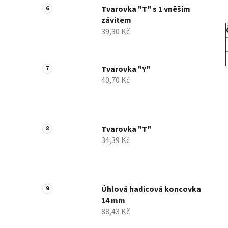
Tvarovka "T" s 1 vněším
závitem
39,30 Kč
Tvarovka "Y"
40,70 Kč
Tvarovka "T"
34,39 Kč
Úhlová hadicová koncovka
14 mm
88,43 Kč