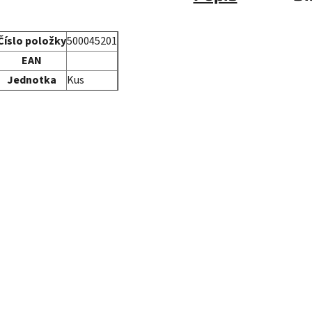
Číslo položky
500045201
EAN
Jednotka
Kus