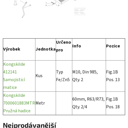
Určeno
Info
Pozice
Výrobek
Jednotka
pro
Kongskilde
412141
Typ
M10, Din 985,
Fig.1B
Kus
Samojisticí
Fe/Zn5
Qty. 2
Pos. 13
matice
Kongskilde
60mm, R63/R73,
Fig.1B
7000601883MTR
Metr
Qty. 2/4
Pos. 18
Pružná hadice
Nejprodávanější