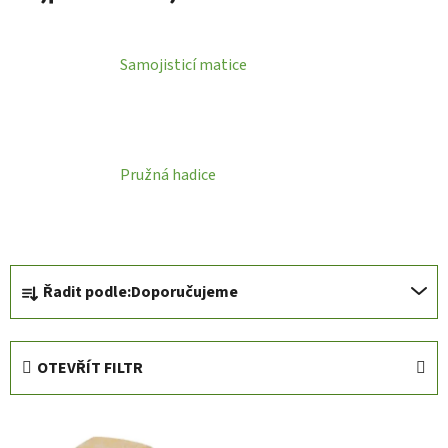
Samojisticí matice
Pružná hadice
Ř
Řadit podle:
Doporučujeme
a
z
e
OTEVŘÍT FILTR
n
í
V
p