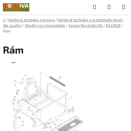
Přejít
Hledat
NÁKUPN
na
KOŠÍK
obsah
Domů
/
Kejdová technika a hnojiva
/
Kejdová technika a rozmetadla hnojiv
dle značky
/
Vhodný pro Kongskilde
/
Series Nordsten NS
/
NS1902E
/
Rám
Rám