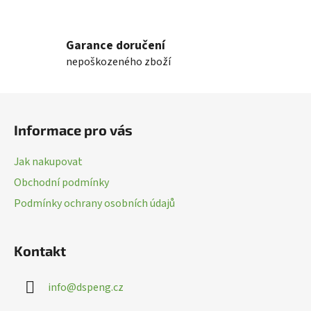
O
v
l
Garance doručení
á
nepoškozeného zboží
d
a
c
Z
í
á
p
Informace pro vás
p
r
a
v
Jak nakupovat
k
t
Obchodní podmínky
y
í
v
Podmínky ochrany osobních údajů
ý
p
i
Kontakt
s
u
info
@
dspeng.cz