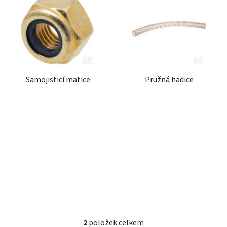
ý
r
p
o
i
d
s
u
p
k
r
t
Samojisticí matice
Pružná hadice
o
ů
d
u
k
t
ů
2
položek celkem