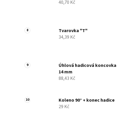
40,70 Kč
Tvarovka "T"
34,39 Kč
Úhlová hadicová koncovka
14 mm
88,43 Kč
Koleno 90° + konec hadice
29 Kč