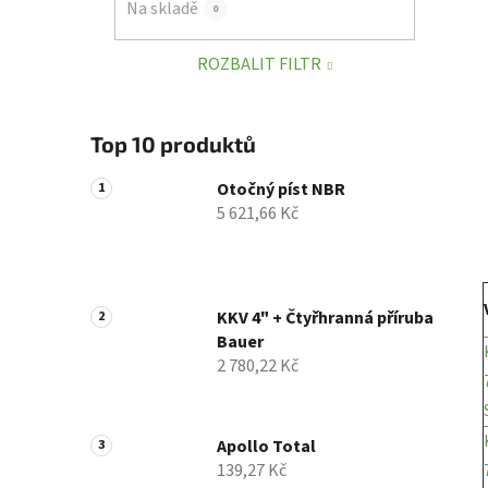
Na skladě
0
p
a
ROZBALIT FILTR
n
e
l
Top 10 produktů
Otočný píst NBR
5 621,66 Kč
KKV 4" + Čtyřhranná příruba
Bauer
2 780,22 Kč
Apollo Total
139,27 Kč