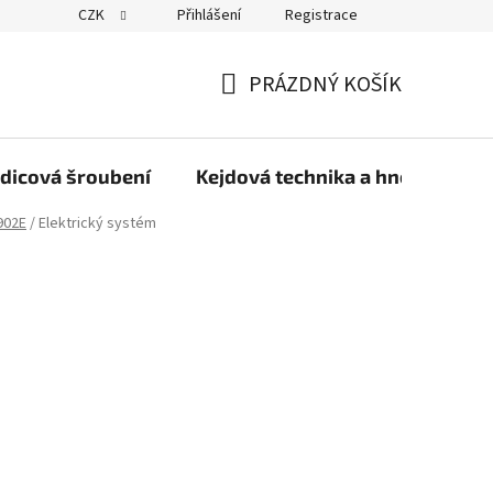
CZK
Přihlášení
Registrace
PRÁZDNÝ KOŠÍK
NÁKUPNÍ
KOŠÍK
dicová šroubení
Kejdová technika a hnojiva
902E
/
Elektrický systém