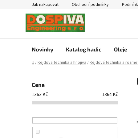
Přejít
Jak nakupovat
Obchodní podmínky
Podmínk
na
obsah
Novinky
Katalog hadic
Oleje
Domů
/
Kejdová technika a hnojiva
/
Kejdová technika a rozmet
P
o
Cena
s
1363
Kč
1364
Kč
t
r
a
n
n
í