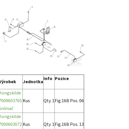
Info
Pozice
Výrobek
Jednotka
Kongskilde
7009603765
Kus
Qty. 1
Fig.16B Pos. 06
Snímač
Kongskilde
7000603072
Kus
Qty. 1
Fig.16B Pos. 13