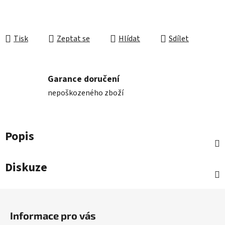
Tisk
Zeptat se
Hlídat
Sdílet
Garance doručení
nepoškozeného zboží
Popis
Diskuze
Z
á
Informace pro vás
p