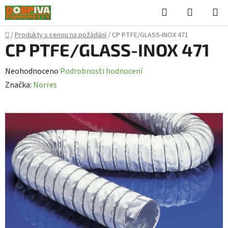
Přejít
Hledat
NÁKUPN
na
KOŠÍK
obsah
Domů
/
Produkty s cenou na požádání
/
CP PTFE/GLASS-INOX 471
CP PTFE/GLASS-INOX 471
Průměrné
Neohodnoceno
Podrobnosti hodnocení
hodnocení
Značka:
Norres
produktu
je
0,0
z
5
hvězdiček.