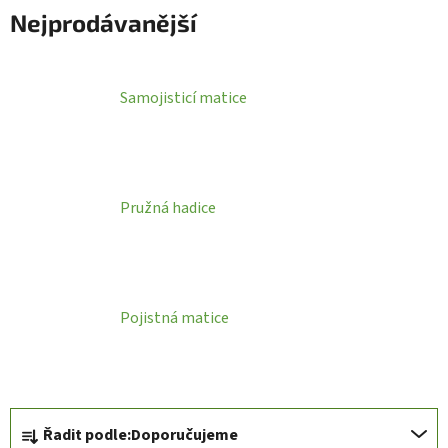
Nejprodávanější
Samojisticí matice
Pružná hadice
Pojistná matice
Ř
Řadit podle:
Doporučujeme
a