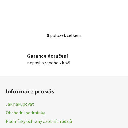
3
položek celkem
O
v
l
Garance doručení
á
nepoškozeného zboží
d
a
c
Z
í
á
p
Informace pro vás
p
r
a
v
Jak nakupovat
k
t
Obchodní podmínky
y
í
v
Podmínky ochrany osobních údajů
ý