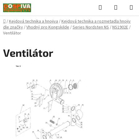
Přejít
Hledat
NÁKUPN
na
KOŠÍK
obsah
Domů
/
Kejdová technika a hnojiva
/
Kejdová technika a rozmetadla hnojiv
dle značky
/
Vhodný pro Kongskilde
/
Series Nordsten NS
/
NS1902E
/
Ventilátor
Ventilátor