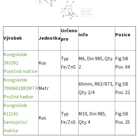
Určeno
Info
Pozice
Výrobek
Jednotka
pro
Kongskilde
Typ
M6, Din 985, Qty.
Fig.5B
393392
Kus
Fe/Zn5
2
Pos. 04
Pojistná matice
Kongskilde
60mm, R63/R73,
Fig.5B
7000601883MTR
Metr
Qty. 2/4
Pos. 22
Pružná hadice
Kongskilde
412141
Typ
M10, Din 985,
Fig.5B
Kus
Samojisticí
Fe/Zn5
Qty. 4
Pos. 25
matice