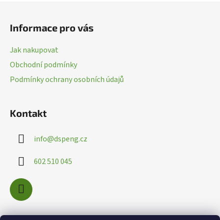
Z
v
k
á
Informace pro vás
y
p
v
a
ý
Jak nakupovat
t
p
Obchodní podmínky
í
i
Podmínky ochrany osobních údajů
s
u
Kontakt
info
@
dspeng.cz
602 510 045