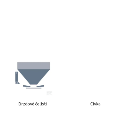
k
t
ů
Brzdové čelisti
Cívka