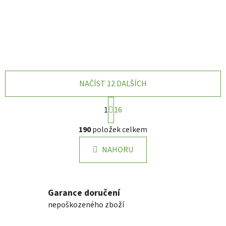
NAČÍST 12 DALŠÍCH
S
1
16
t
r
O
190
položek celkem
á
v
n
l
k
NAHORU
á
o
d
v
a
á
n
c
Garance doručení
í
í
nepoškozeného zboží
p
r