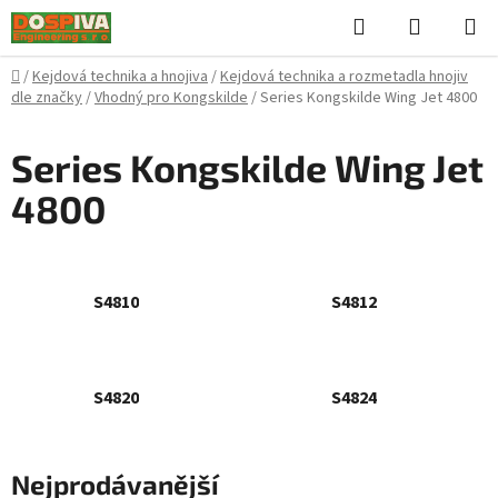
Přejít
Hledat
NÁKUPN
na
KOŠÍK
obsah
Domů
/
Kejdová technika a hnojiva
/
Kejdová technika a rozmetadla hnojiv
dle značky
/
Vhodný pro Kongskilde
/
Series Kongskilde Wing Jet 4800
Series Kongskilde Wing Jet
4800
S4810
S4812
S4820
S4824
Nejprodávanější