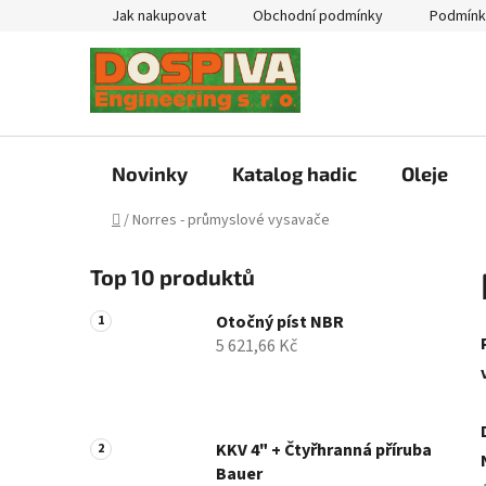
Přejít
Jak nakupovat
Obchodní podmínky
Podmínk
na
obsah
Novinky
Katalog hadic
Oleje
Domů
/
Norres - průmyslové vysavače
P
Top 10 produktů
o
s
Otočný píst NBR
t
5 621,66 Kč
r
a
n
n
KKV 4" + Čtyřhranná příruba
Bauer
í