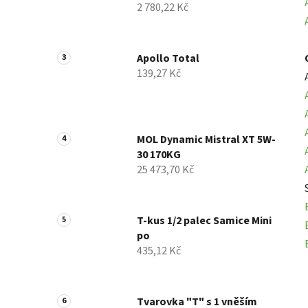
2 780,22 Kč
p
a
n
Apollo Total
e
139,27 Kč
l
MOL Dynamic Mistral XT 5W-
30 170KG
25 473,70 Kč
T-kus 1/2 palec Samice Mini
po
435,12 Kč
Tvarovka "T" s 1 vněším