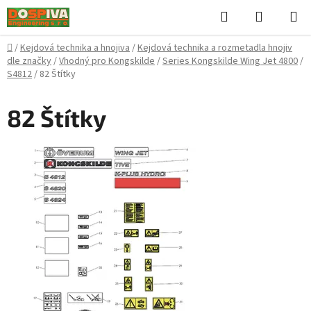
Přejít
Hledat
NÁKUPN
na
KOŠÍK
obsah
Domů
/
Kejdová technika a hnojiva
/
Kejdová technika a rozmetadla hnojiv
dle značky
/
Vhodný pro Kongskilde
/
Series Kongskilde Wing Jet 4800
/
S4812
/
82 Štítky
82 Štítky