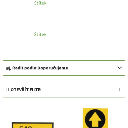
Štítek
Štítek
Ř
Řadit podle:
Doporučujeme
a
z
e
OTEVŘÍT FILTR
n
í
V
p
ý
r
p
o