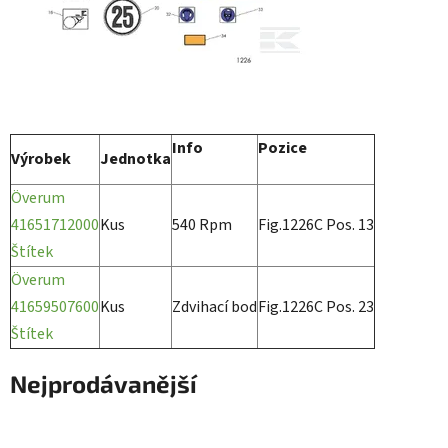
Info
Pozice
Výrobek
Jednotka
Överum
41651712000
Kus
540 Rpm
Fig.1226C Pos. 13
Štítek
Överum
41659507600
Kus
Zdvihací bod
Fig.1226C Pos. 23
Štítek
Nejprodávanější