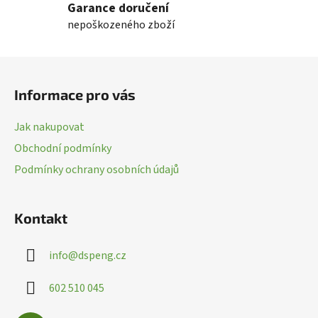
Garance doručení
á
nepoškozeného zboží
d
a
c
Z
í
á
p
Informace pro vás
p
r
a
v
Jak nakupovat
k
t
Obchodní podmínky
y
í
v
Podmínky ochrany osobních údajů
ý
p
i
Kontakt
s
u
info
@
dspeng.cz
602 510 045