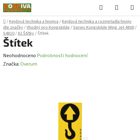
Přejít
Hledat
NÁKUPN
na
KOŠÍK
obsah
Domů
/
Kejdová technika a hnojiva
/
Kejdová technika a rozmetadla hnojiv
dle značky
/
Vhodný pro Kongskilde
/
Series Kongskilde Wing Jet 4800
/
S4810
/
82 Štítky
/
Štítek
Štítek
Průměrné
Neohodnoceno
Podrobnosti hodnocení
hodnocení
Značka:
Overum
produktu
je
0,0
z
5
hvězdiček.