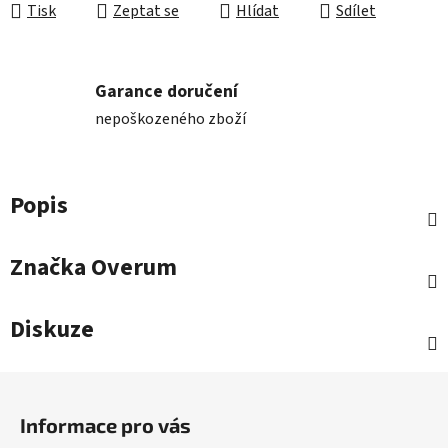
Tisk
Zeptat se
Hlídat
Sdílet
Garance doručení
nepoškozeného zboží
Popis
Značka
Overum
Diskuze
Z
á
Informace pro vás
p