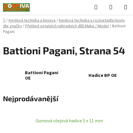
Přejít
Hledat
NÁKUPN
na
KOŠÍK
obsah
Domů
/
Kejdová technika a hnojiva
/
Kejdová technika a rozmetadla hnojiv
dle značky
/
Přehled ostatních náhradních dílů Make / Model
/
Battioni
Pagani
Battioni Pagani
, Strana 54
Battioni Pagani
Hadice BP OE
OE
Nejprodávanější
Gumová olejová hadice 5 x 11 mm