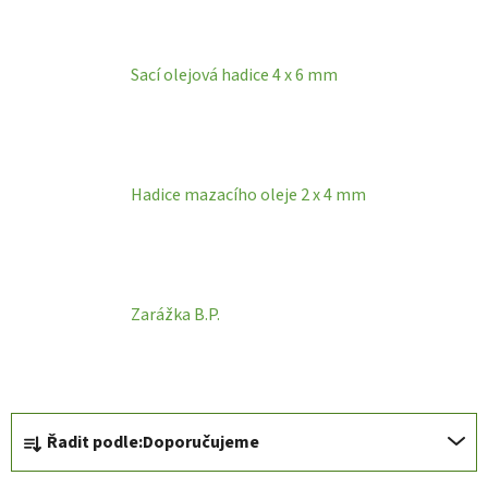
Sací olejová hadice 4 x 6 mm
Hadice mazacího oleje 2 x 4 mm
Zarážka B.P.
Ř
Řadit podle:
Doporučujeme
a
z