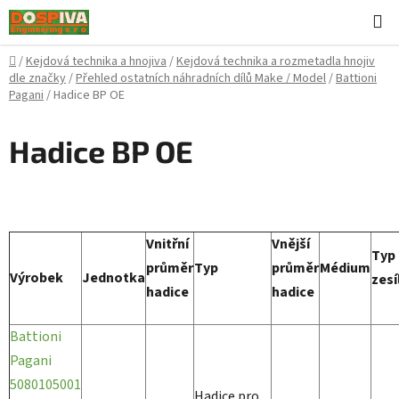
Přejít
H
na
obsah
Domů
/
Kejdová technika a hnojiva
/
Kejdová technika a rozmetadla hnojiv
dle značky
/
Přehled ostatních náhradních dílů Make / Model
/
Battioni
Pagani
/
Hadice BP OE
Hadice BP OE
Vnitřní
Vnější
Typ
průměr
Typ
průměr
Médium
Výrobek
Jednotka
zesí
hadice
hadice
Battioni
Pagani
5080105001
Hadice pro