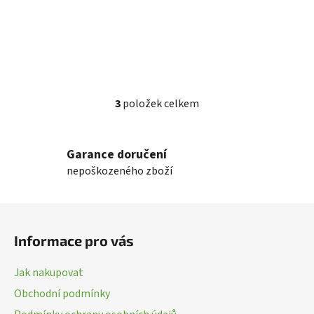
3
položek celkem
O
v
l
Garance doručení
á
nepoškozeného zboží
d
a
c
Z
í
á
p
Informace pro vás
p
r
a
v
Jak nakupovat
k
t
Obchodní podmínky
y
í
v