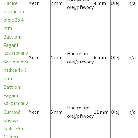
Hadice
Metr
2 mm
4 mm
Olej
n/a
olej/převody
mazacího
oleje 2 x 4
mm
Battioni
Pagani
5080105002
Hadice pro
Metr
4 mm
6 mm
Olej
n/a
Sací olejová
olej/převody
hadice 4 x 6
mm
Battioni
Pagani
5080110002
Hadice pro
Gumová
Metr
5 mm
11 mm
Olej
n/a
olej/převody
olejová
hadice 5 x
11 mm