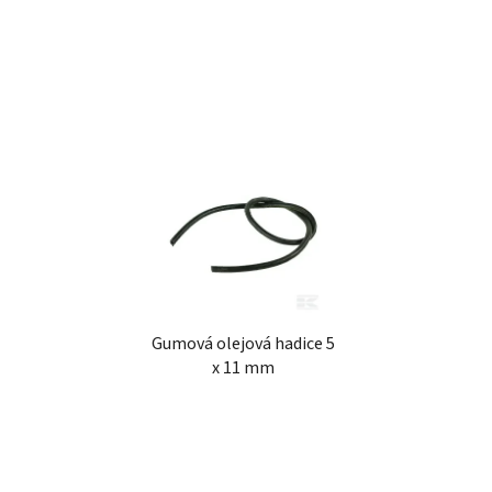
ů
Gumová olejová hadice 5
x 11 mm