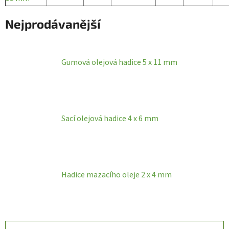
Nejprodávanější
Gumová olejová hadice 5 x 11 mm
Sací olejová hadice 4 x 6 mm
Hadice mazacího oleje 2 x 4 mm
Ř