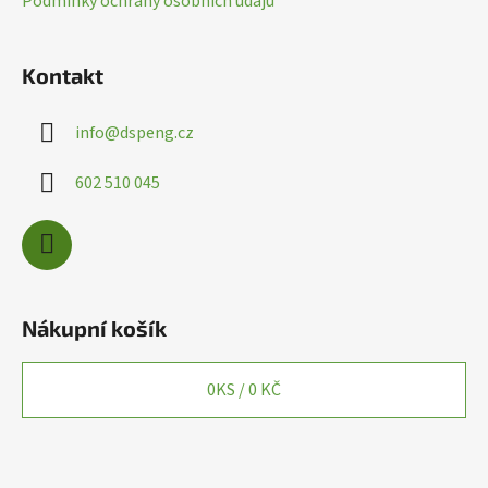
Podmínky ochrany osobních údajů
ý
p
i
Kontakt
s
u
info
@
dspeng.cz
602 510 045
Nákupní košík
0
KS /
0 KČ