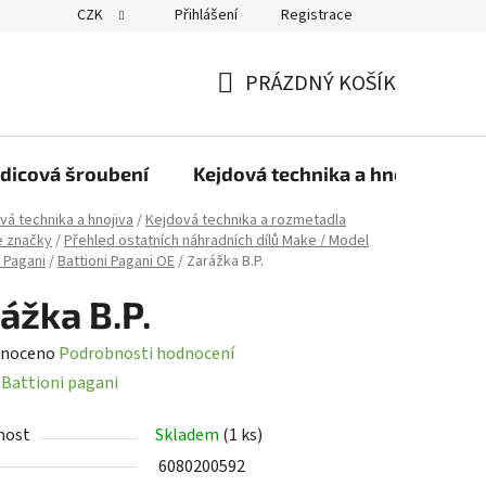
CZK
Přihlášení
Registrace
PRÁZDNÝ KOŠÍK
NÁKUPNÍ
KOŠÍK
dicová šroubení
Kejdová technika a hnojiva
vá technika a hnojiva
/
Kejdová technika a rozmetadla
e značky
/
Přehled ostatních náhradních dílů Make / Model
i Pagani
/
Battioni Pagani OE
/
Zarážka B.P.
ážka B.P.
né
noceno
Podrobnosti hodnocení
ení
:
Battioni pagani
tu
nost
Skladem
(1 ks)
6080200592