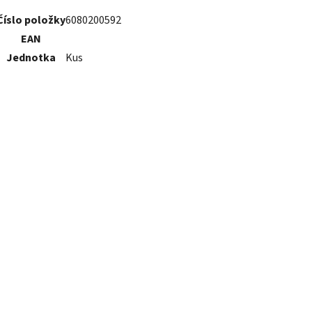
Číslo položky
6080200592
EAN
Jednotka
Kus