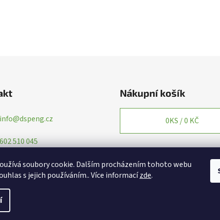
akt
Nákupní košík
info
@
dspeng.cz
0
KS /
0 KČ
602 510 045
oužívá soubory cookie. Dalším procházením tohoto webu
ouhlas s jejich používáním.. Více informací
zde
.
í
yhrazena.