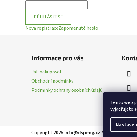
PŘIHLÁSIT SE
Nová registrace
Zapomenuté heslo
Z
á
Informace pro vás
Kont
p
a
Jak nakupovat
t
Obchodní podmínky
í
Podmínky ochrany osobních údajů
Tento web p
vyjadřujete s
Nastaven
Copyright 2026
info@dspeng.cz
. Všechna práva v