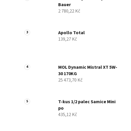
Bauer
í
2 780,22 Kč
p
a
n
Apollo Total
e
139,27 Kč
l
MOL Dynamic Mistral XT 5W-
30 170KG
25 473,70 Kč
T-kus 1/2 palec Samice Mini
po
435,12 Kč