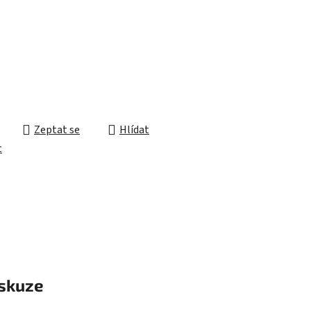
ek.
Zeptat se
Hlídat
t
skuze