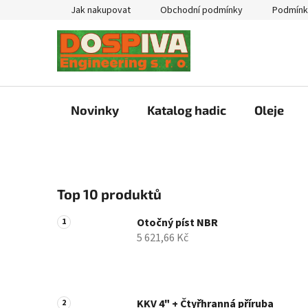
Přejít
Jak nakupovat
Obchodní podmínky
Podmínk
na
obsah
Novinky
Katalog hadic
Oleje
P
Top 10 produktů
o
s
Otočný píst NBR
t
5 621,66 Kč
r
a
n
n
KKV 4" + Čtyřhranná příruba