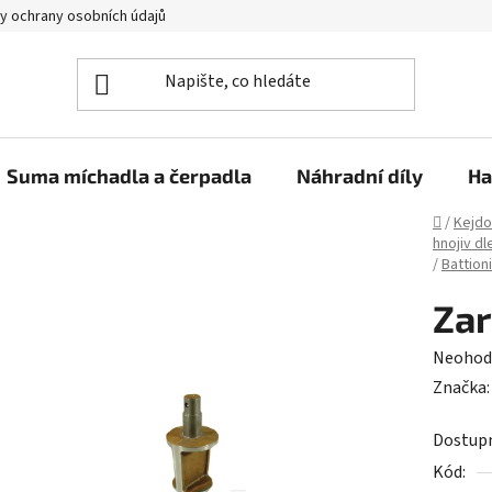
y ochrany osobních údajů
Suma míchadla a čerpadla
Náhradní díly
Ha
Domů
/
Kejdo
hnojiv dl
/
Battion
Zar
Průměr
Neohod
hodnoc
Značka
produk
Dostup
je
Kód:
0,0