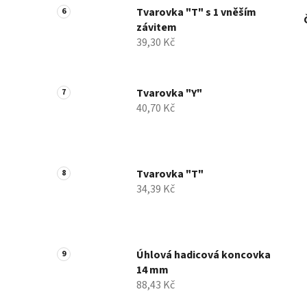
Tvarovka "T" s 1 vněším
závitem
39,30 Kč
Tvarovka "Y"
40,70 Kč
Tvarovka "T"
34,39 Kč
Úhlová hadicová koncovka
14 mm
88,43 Kč