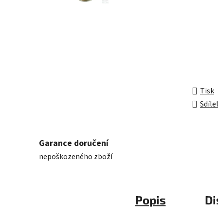
z
5
hvězdič
Tisk
Sdíle
Garance doručení
nepoškozeného zboží
Popis
Di