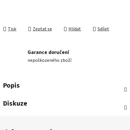
Tisk
Zeptat se
Hlídat
Sdílet
Garance doručení
nepoškozeného zboží
Popis
Diskuze
Z
á