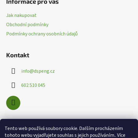
Informace pro vás
p
a
Jak nakupovat
t
Obchodní podmínky
í
Podmínky ochrany osobních údajů
Kontakt
info
@
dspeng.cz
602 510 045
Nákupní košík
Tento web používá soubory cookie. Dalším procházením
tohoto webu vyjadřujete souhlas s jejich používáním.. Více