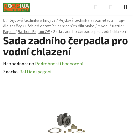
Přejít
Hledat
NÁKUPN
na
KOŠÍK
obsah
Domů
/
Kejdová technika a hnojiva
/
Kejdová technika a rozmetadla hnojiv
dle značky
/
Přehled ostatních náhradních dílů Make / Model
/
Battioni
Pagani
/
Battioni Pagani OE
/
Sada zadního čerpadla pro vodní chlazení
Sada zadního čerpadla pro
vodní chlazení
Průměrné
Neohodnoceno
Podrobnosti hodnocení
hodnocení
Značka:
Battioni pagani
produktu
je
0,0
z
5
hvězdiček.