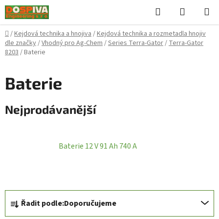
Přejít
Hledat
NÁKUPN
na
KOŠÍK
obsah
Domů
/
Kejdová technika a hnojiva
/
Kejdová technika a rozmetadla hnojiv
dle značky
/
Vhodný pro Ag-Chem
/
Series Terra-Gator
/
Terra-Gator
8203
/
Baterie
Baterie
Nejprodávanější
Baterie 12 V 91 Ah 740 A
Ř
Řadit podle:
Doporučujeme
a