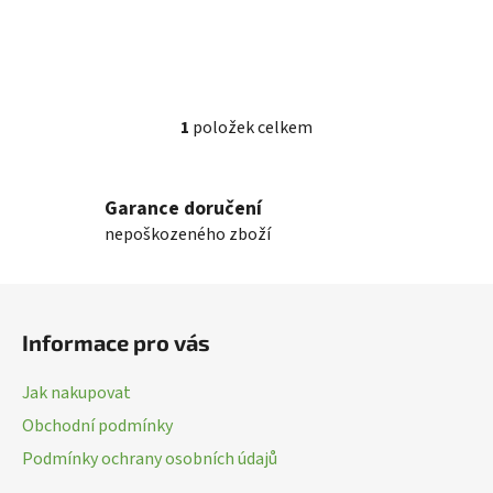
1
položek celkem
O
v
l
Garance doručení
á
nepoškozeného zboží
d
a
c
Z
í
á
p
Informace pro vás
p
r
a
v
Jak nakupovat
k
t
Obchodní podmínky
y
í
v
Podmínky ochrany osobních údajů
ý