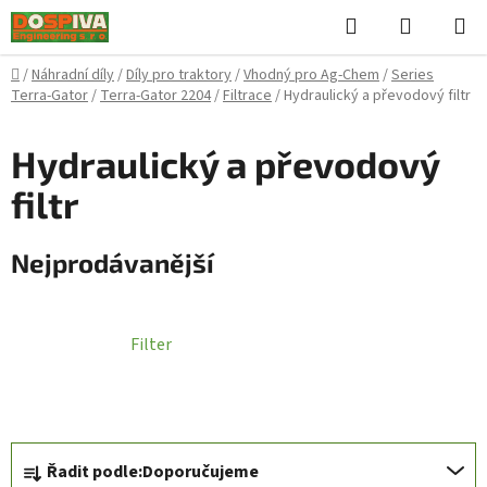
Přejít
Hledat
NÁKUPN
na
KOŠÍK
obsah
Domů
/
Náhradní díly
/
Díly pro traktory
/
Vhodný pro Ag-Chem
/
Series
Terra-Gator
/
Terra-Gator 2204
/
Filtrace
/
Hydraulický a převodový filtr
Hydraulický a převodový
filtr
Nejprodávanější
Filter
Ř
Řadit podle:
Doporučujeme
a