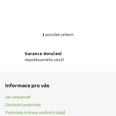
1
položek celkem
O
v
l
Garance doručení
á
nepoškozeného zboží
d
a
c
Z
í
á
p
Informace pro vás
p
r
a
v
Jak nakupovat
k
t
Obchodní podmínky
y
í
v
Podmínky ochrany osobních údajů