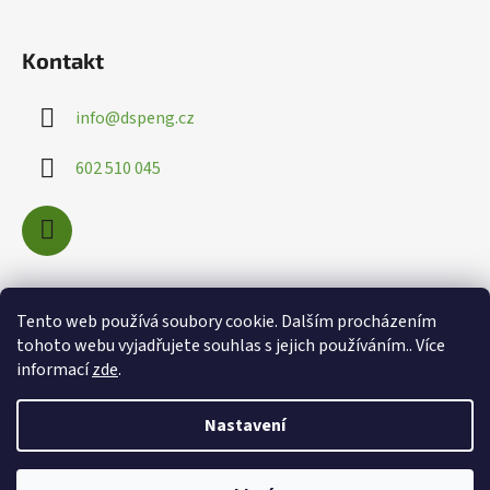
ý
p
i
Kontakt
s
u
info
@
dspeng.cz
602 510 045
Nákupní košík
Tento web používá soubory cookie. Dalším procházením
tohoto webu vyjadřujete souhlas s jejich používáním.. Více
informací
zde
.
0
KS /
0 KČ
Nastavení