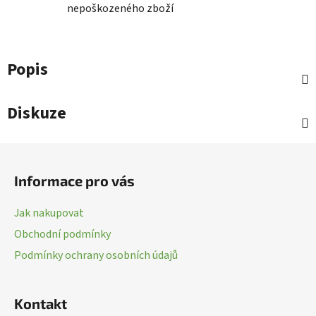
nepoškozeného zboží
Popis
Diskuze
Z
á
Informace pro vás
p
a
Jak nakupovat
t
Obchodní podmínky
í
Podmínky ochrany osobních údajů
Kontakt