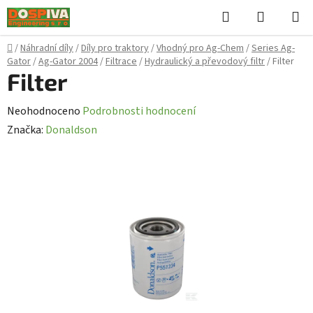
Přejít
Hledat
NÁKUPN
na
KOŠÍK
obsah
Domů
/
Náhradní díly
/
Díly pro traktory
/
Vhodný pro Ag-Chem
/
Series Ag-
Gator
/
Ag-Gator 2004
/
Filtrace
/
Hydraulický a převodový filtr
/
Filter
Filter
Průměrné
Neohodnoceno
Podrobnosti hodnocení
hodnocení
Značka:
Donaldson
produktu
je
0,0
z
5
hvězdiček.