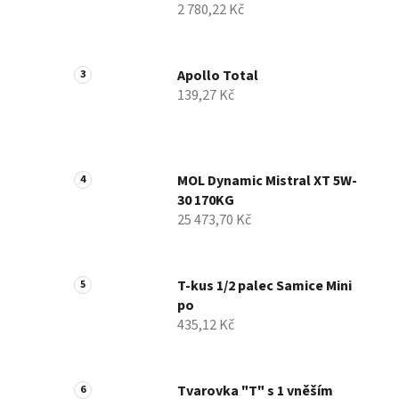
2 780,22 Kč
p
a
n
Apollo Total
e
139,27 Kč
l
MOL Dynamic Mistral XT 5W-
30 170KG
25 473,70 Kč
T-kus 1/2 palec Samice Mini
po
435,12 Kč
Tvarovka "T" s 1 vněším