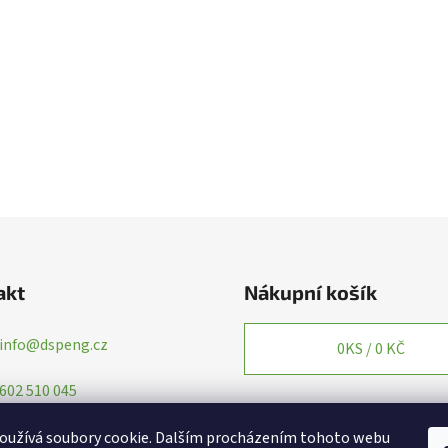
akt
Nákupní košík
info
@
dspeng.cz
0
KS /
0 KČ
602 510 045
oužívá soubory cookie. Dalším procházením tohoto webu