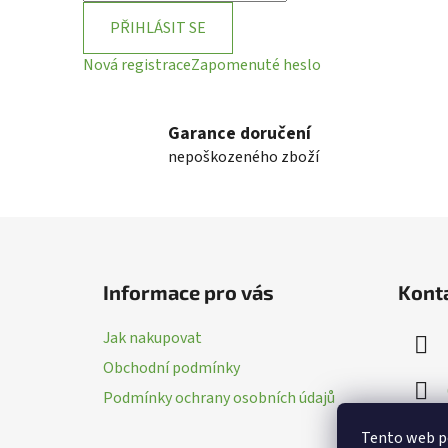
PŘIHLÁSIT SE
Nová registrace
Zapomenuté heslo
Garance doručení
nepoškozeného zboží
Z
á
Informace pro vás
Kont
p
a
Jak nakupovat
t
Obchodní podmínky
í
Podmínky ochrany osobních údajů
Tento web p