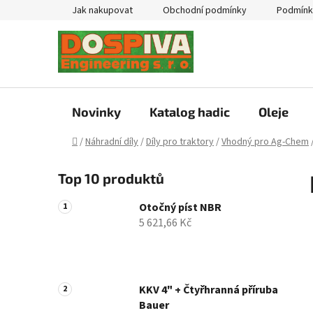
Přejít
Jak nakupovat
Obchodní podmínky
Podmínk
na
obsah
Novinky
Katalog hadic
Oleje
Domů
/
Náhradní díly
/
Díly pro traktory
/
Vhodný pro Ag-Chem
P
Top 10 produktů
o
s
Otočný píst NBR
t
5 621,66 Kč
r
a
n
n
KKV 4" + Čtyřhranná příruba
Bauer
í