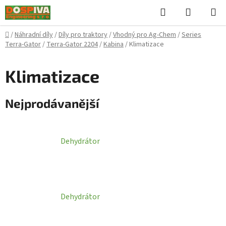
Přejít
Hledat
NÁKUPN
na
KOŠÍK
obsah
Domů
/
Náhradní díly
/
Díly pro traktory
/
Vhodný pro Ag-Chem
/
Series
Terra-Gator
/
Terra-Gator 2204
/
Kabina
/
Klimatizace
Klimatizace
Nejprodávanější
Dehydrátor
Dehydrátor