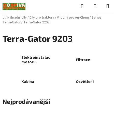
Přejít
Hledat
NÁKUPN
na
KOŠÍK
obsah
Domů
/
Náhradní díly
/
Díly pro traktory
/
Vhodný pro Ag-Chem
/
Series
Terra-Gator
/
Terra-Gator 9203
Terra-Gator 9203
Elektroinstalace
Filtrace
motoru
Kabina
Osvětlení
Nejprodávanější