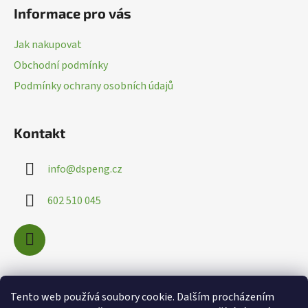
á
Informace pro vás
y
p
v
a
ý
Jak nakupovat
t
p
Obchodní podmínky
í
i
Podmínky ochrany osobních údajů
s
u
Kontakt
info
@
dspeng.cz
602 510 045
Nákupní košík
Tento web používá soubory cookie. Dalším procházením