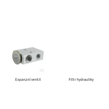
ů
Expanzní ventil
Filtr hydrauliky