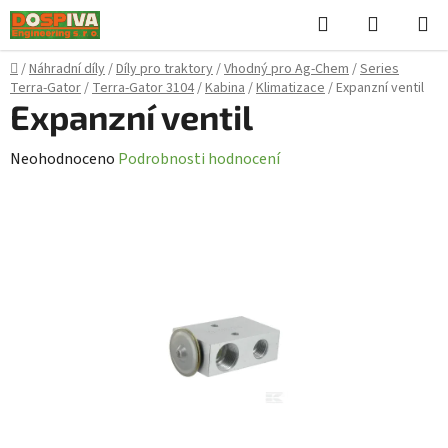
Přejít
Hledat
NÁKUPN
na
KOŠÍK
obsah
Domů
/
Náhradní díly
/
Díly pro traktory
/
Vhodný pro Ag-Chem
/
Series
Terra-Gator
/
Terra-Gator 3104
/
Kabina
/
Klimatizace
/
Expanzní ventil
Expanzní ventil
Průměrné
Neohodnoceno
Podrobnosti hodnocení
hodnocení
produktu
je
0,0
z
5
hvězdiček.