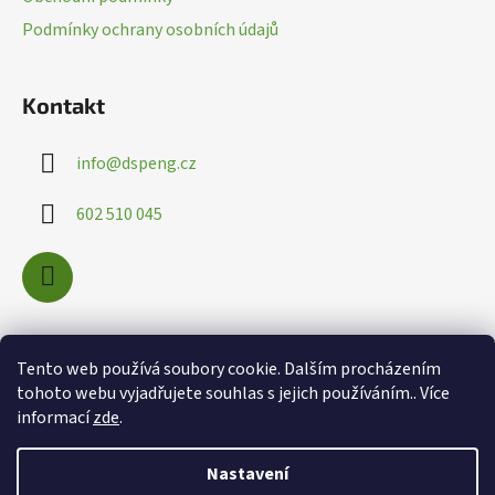
í
Podmínky ochrany osobních údajů
Kontakt
info
@
dspeng.cz
602 510 045
Nákupní košík
Tento web používá soubory cookie. Dalším procházením
tohoto webu vyjadřujete souhlas s jejich používáním.. Více
informací
zde
.
0
KS /
0 KČ
Nastavení