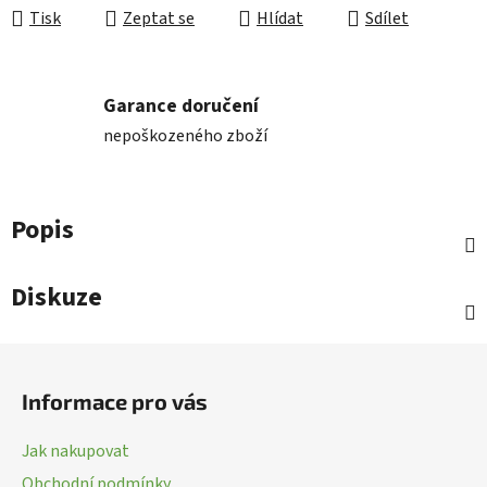
Tisk
Zeptat se
Hlídat
Sdílet
Garance doručení
nepoškozeného zboží
Popis
Diskuze
Z
á
Informace pro vás
p
a
Jak nakupovat
t
Obchodní podmínky