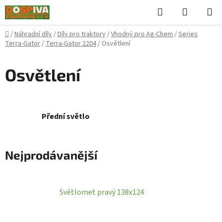
Přejít
Hledat
NÁKUPN
na
KOŠÍK
obsah
Domů
/
Náhradní díly
/
Díly pro traktory
/
Vhodný pro Ag-Chem
/
Series
Terra-Gator
/
Terra-Gator 2204
/
Osvětlení
Osvětlení
Přední světlo
Nejprodávanější
Světlomet pravý 138x124