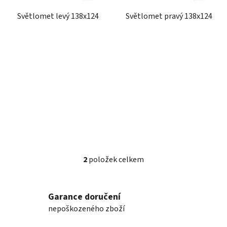
r
t
Světlomet levý 138x124
Světlomet pravý 138x124
o
ů
d
u
k
t
ů
2
položek celkem
O
v
l
Garance doručení
á
nepoškozeného zboží
d
a