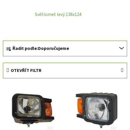
Světlomet levý 138x124
Ř
Řadit podle:
Doporučujeme
a
z
e
OTEVŘÍT FILTR
n
í
V
p
ý
r
p
o
i
d
s
u
p
k