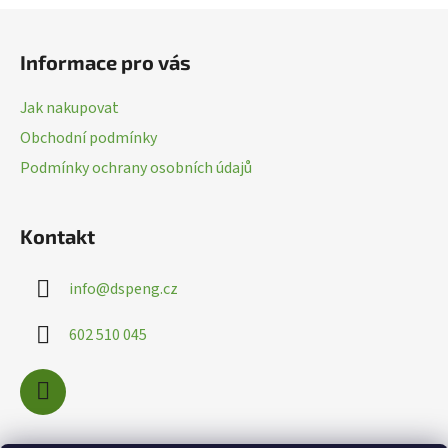
c
Z
í
á
p
Informace pro vás
p
r
a
v
Jak nakupovat
k
t
Obchodní podmínky
y
í
v
Podmínky ochrany osobních údajů
ý
p
i
Kontakt
s
u
info
@
dspeng.cz
602 510 045