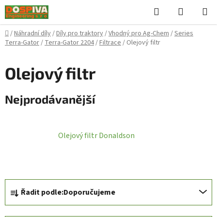
Přejít
Hledat
NÁKUPN
na
KOŠÍK
obsah
Domů
/
Náhradní díly
/
Díly pro traktory
/
Vhodný pro Ag-Chem
/
Series
Terra-Gator
/
Terra-Gator 2204
/
Filtrace
/
Olejový filtr
Olejový filtr
Nejprodávanější
Olejový filtr Donaldson
Ř
Řadit podle:
Doporučujeme
a
z