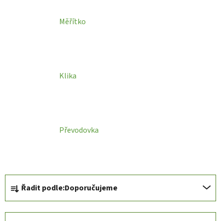
Měřítko
Klika
Převodovka
Ř
Řadit podle:
Doporučujeme
a
z
e