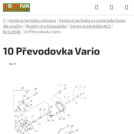
Přejít
Hledat
NÁKUPN
na
KOŠÍK
obsah
Domů
/
Kejdová technika a hnojiva
/
Kejdová technika a rozmetadla hnojiv
dle značky
/
Vhodný pro Kongskilde
/
Series Kongskilde NCS
/
NCS1904E
/
10 Převodovka Vario
10 Převodovka Vario