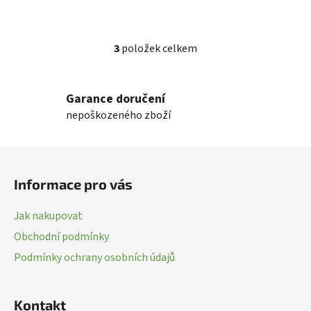
3
položek celkem
O
v
l
Garance doručení
á
nepoškozeného zboží
d
a
c
Z
í
á
p
Informace pro vás
p
r
a
v
Jak nakupovat
k
t
Obchodní podmínky
y
í
v
Podmínky ochrany osobních údajů
ý
p
i
Kontakt