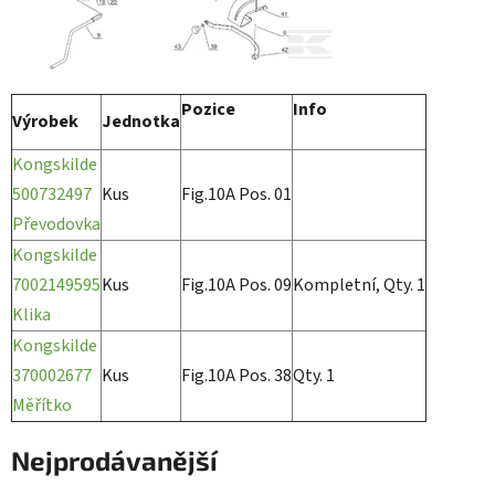
Pozice
Info
Výrobek
Jednotka
Kongskilde
500732497
Kus
Fig.10A Pos. 01
Převodovka
Kongskilde
7002149595
Kus
Fig.10A Pos. 09
Kompletní, Qty. 1
Klika
Kongskilde
370002677
Kus
Fig.10A Pos. 38
Qty. 1
Měřítko
Nejprodávanější