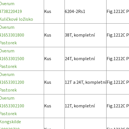
Överum
4738220419
Kus
6204-2Rs1
Fig.1212C P
Kuličkové ložisko
Överum
41653301800
Kus
38T, kompletní
Fig.1212C P
Pastorek
Överum
41653301500
Kus
24T, kompletní
Fig.1212C P
Pastorek
Överum
41653301200
Kus
12T a 24T, kompletní
Fig.1212C P
Pastorek
Överum
41653302100
Kus
12T, kompletní
Fig.1212C P
Pastorek
Kongskilde