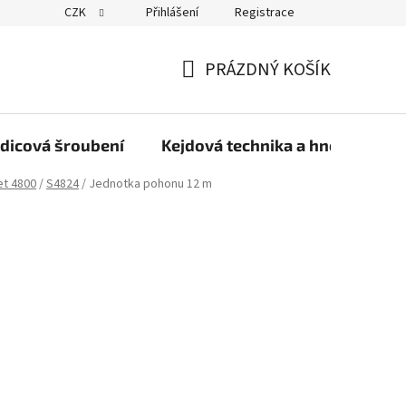
CZK
Přihlášení
Registrace
PRÁZDNÝ KOŠÍK
NÁKUPNÍ
KOŠÍK
dicová šroubení
Kejdová technika a hnojiva
et 4800
/
S4824
/
Jednotka pohonu 12 m