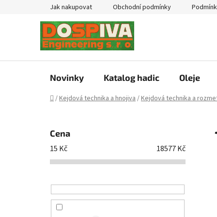
Přejít
Jak nakupovat
Obchodní podmínky
Podmínk
na
obsah
Novinky
Katalog hadic
Oleje
Domů
/
Kejdová technika a hnojiva
/
Kejdová technika a rozmet
P
o
Cena
s
15
Kč
18577
Kč
t
r
a
n
n
í