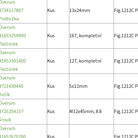
Överum
4734117807
Kus
13x24mm
Fig.1212C P
Podložka
Överum
41653259900
Kus
16T, kompletní
Fig.1212C P
Pastorek
Överum
41653301400
Kus
12T, kompletní
Fig.1212C P
Pastorek
Överum
4721430440
Kus
5x12mm
Fig.1212C P
Kolík
Överum
4725254157
Kus
M12x45mm, 8.8
Fig.1212C P
Šroub
Överum
41652670200
Kus
Fig.1212C P