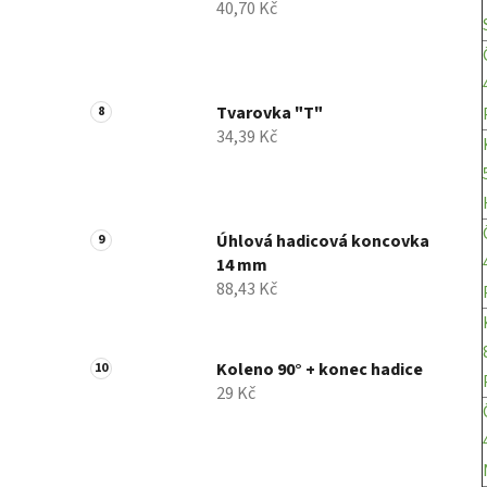
40,70 Kč
Tvarovka "T"
34,39 Kč
Úhlová hadicová koncovka
14 mm
88,43 Kč
Koleno 90° + konec hadice
29 Kč