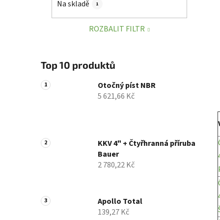
Na skladě
1
p
a
ROZBALIT FILTR
n
e
l
Top 10 produktů
Otočný píst NBR
5 621,66 Kč
KKV 4" + Čtyřhranná příruba
Bauer
2 780,22 Kč
Apollo Total
139,27 Kč