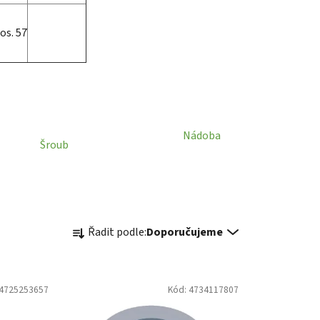
os. 57
Nádoba
Šroub
Ř
Řadit podle:
Doporučujeme
a
z
e
4725253657
Kód:
4734117807
n
í