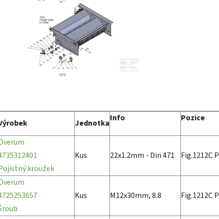
Info
Pozice
Výrobek
Jednotka
Överum
4735312401
Kus
22x1.2mm - Din 471
Fig.1212C P
Pojistný kroužek
Överum
4725253657
Kus
M12x30mm, 8.8
Fig.1212C P
Šroub