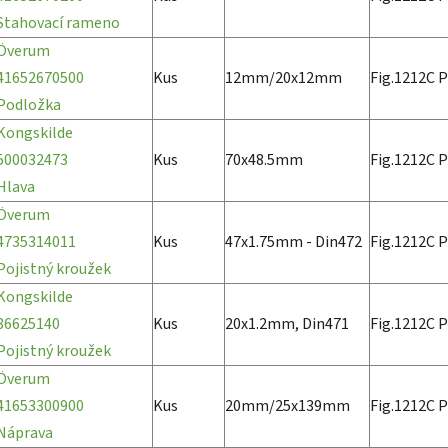
Stahovací rameno
Överum
41652670500
Kus
12mm/20x12mm
Fig.1212C P
Podložka
Kongskilde
500032473
Kus
70x48.5mm
Fig.1212C P
Hlava
Överum
4735314011
Kus
47x1.75mm - Din472
Fig.1212C P
Pojistný kroužek
Kongskilde
86625140
Kus
20x1.2mm, Din471
Fig.1212C P
Pojistný kroužek
Överum
41653300900
Kus
20mm/25x139mm
Fig.1212C P
Náprava