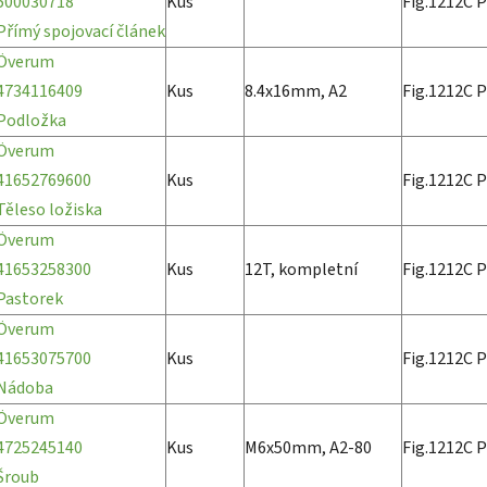
500030718
Kus
Fig.1212C P
Přímý spojovací článek
Överum
4734116409
Kus
8.4x16mm, A2
Fig.1212C P
Podložka
Överum
41652769600
Kus
Fig.1212C P
Těleso ložiska
Överum
41653258300
Kus
12T, kompletní
Fig.1212C P
Pastorek
Överum
41653075700
Kus
Fig.1212C P
Nádoba
Överum
4725245140
Kus
M6x50mm, A2-80
Fig.1212C P
Šroub