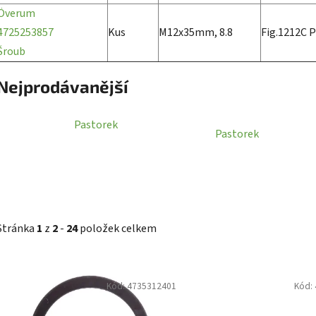
Överum
4725253857
Kus
M12x35mm, 8.8
Fig.1212C P
Šroub
Nejprodávanější
Pastorek
Pastorek
Stránka
1
z
2
-
24
položek celkem
V
Kód:
4735312401
Kód:
ý
p