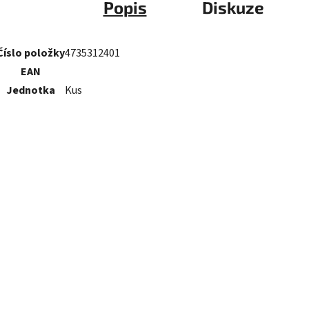
Popis
Diskuze
Číslo položky
4735312401
EAN
Jednotka
Kus