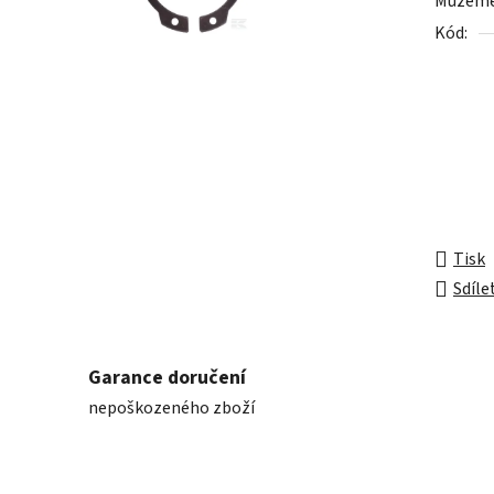
Můžeme 
0,0
Kód:
z
5
hvězdič
Tisk
Sdíle
Garance doručení
nepoškozeného zboží