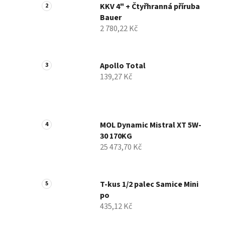
n
KKV 4" + Čtyřhranná příruba
Bauer
í
2 780,22 Kč
p
a
n
Apollo Total
e
139,27 Kč
l
MOL Dynamic Mistral XT 5W-
30 170KG
25 473,70 Kč
T-kus 1/2 palec Samice Mini
po
435,12 Kč