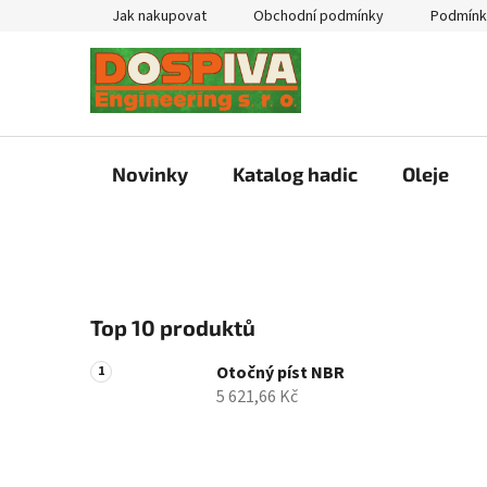
Přejít
Jak nakupovat
Obchodní podmínky
Podmínk
na
obsah
Novinky
Katalog hadic
Oleje
P
Top 10 produktů
o
s
Otočný píst NBR
t
5 621,66 Kč
r
a
n