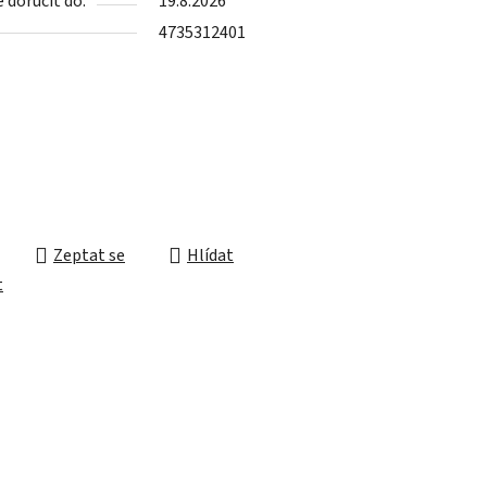
doručit do:
19.8.2026
4735312401
ek.
Zeptat se
Hlídat
t