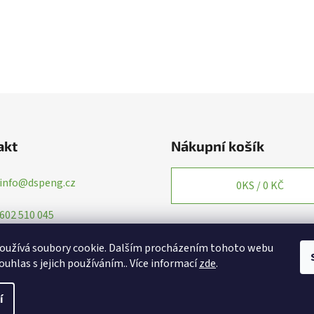
akt
Nákupní košík
info
@
dspeng.cz
0
KS /
0 KČ
602 510 045
oužívá soubory cookie. Dalším procházením tohoto webu
ouhlas s jejich používáním.. Více informací
zde
.
í