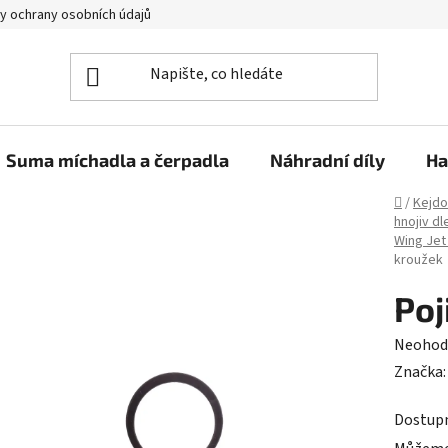
y ochrany osobních údajů
Suma míchadla a čerpadla
Náhradní díly
Ha
Domů
/
Kejdo
hnojiv dl
Wing Jet
kroužek
Poj
Průměr
Neohod
hodnoc
Značka
produk
Dostup
je