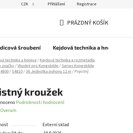
CZK
Přihlášení
Registrace
PRÁZDNÝ KOŠÍK
NÁKUPNÍ
KOŠÍK
dicová šroubení
Kejdová technika a hnojiva
vá technika a hnojiva
/
Kejdová technika a rozmetadla
e značky
/
Vhodný pro Kongskilde
/
Series Kongskilde
 4800
/
S4810
/
36 Jednotka pohonu 12 m
/
Pojistný
istný kroužek
né
noceno
Podrobnosti hodnocení
ení
:
Overum
tu
nost
Externí sklad