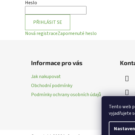
Heslo
PŘIHLÁSIT SE
Nová registrace
Zapomenuté heslo
Z
á
Informace pro vás
Kont
p
a
Jak nakupovat
t
Obchodní podmínky
í
Podmínky ochrany osobních údajů
Tento web p
vyjadřujete s
Nastaven